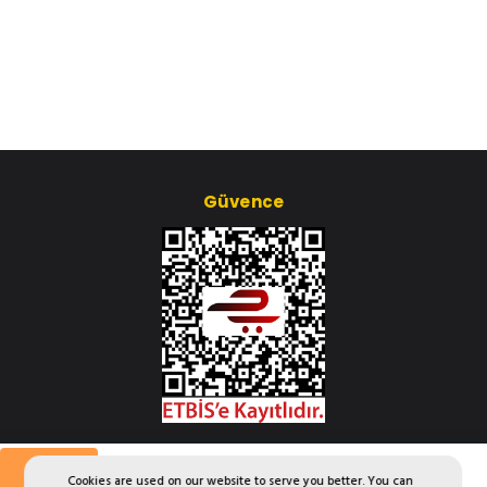
Güvence
Çerez Ayarları
Aylık
Cookies are used on our website to serve you better. You can