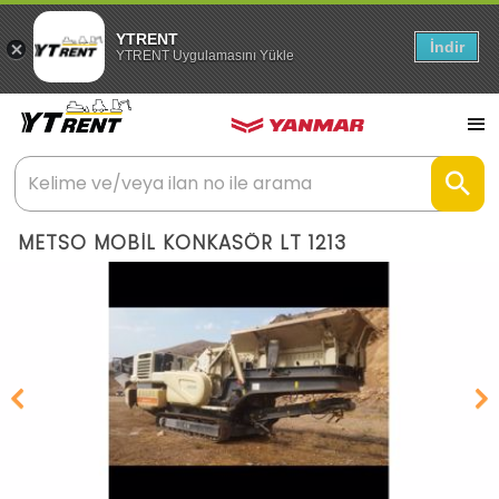
YTRENT
İndir
YTRENT Uygulamasını Yükle
METSO MOBİL KONKASÖR LT 1213