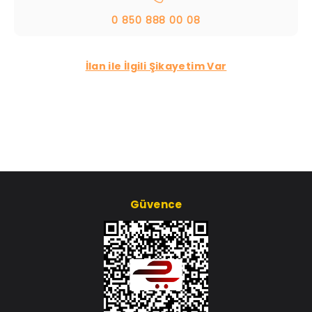
0 850 888 00 08
İlan ile İlgili Şikayetim Var
Güvence