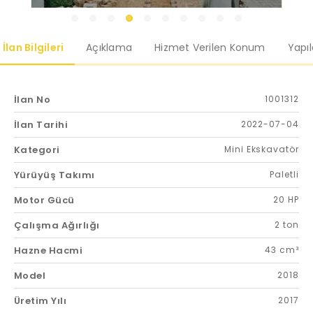
İlan Bilgileri
Açıklama
Hizmet Verilen Konum
Yapı
İlan No
1001312
İlan Tarihi
2022-07-04
Kategori
Mini Ekskavatör
Yürüyüş Takımı
Paletli
Motor Gücü
20 HP
Çalışma Ağırlığı
2 ton
Hazne Hacmi
43 cm³
Model
2018
Üretim Yılı
2017