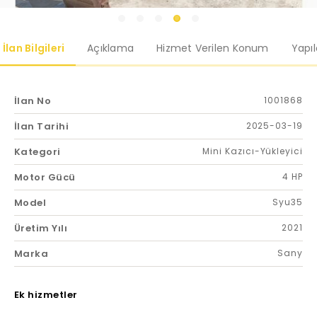
İlan Bilgileri
Açıklama
Hizmet Verilen Konum
Yapı
İlan No
1001868
İlan Tarihi
2025-03-19
Kategori
Mini Kazıcı-Yükleyici
Motor Gücü
4 HP
Model
Syu35
Üretim Yılı
2021
Marka
Sany
Ek hizmetler