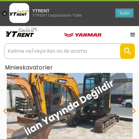
YTRENT
İndir
YTRENT Uygulamasını Yükle
Minieskavatorler