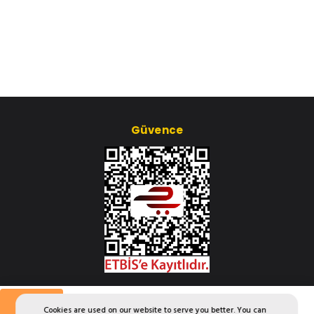
Güvence
Çerez Ayarları
Saatlik
Günlük
Haftalık
Aylık
Yıllık
Cookies are used on our website to serve you better. You can