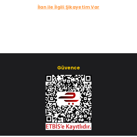
İlan ile İlgili Şikayetim Var
Güvence