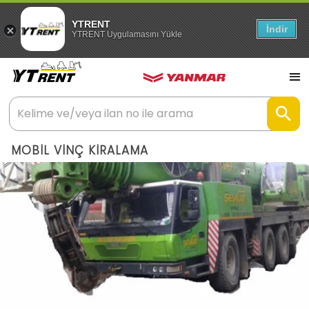
YTRENT
İndir
YTRENT Uygulamasını Yükle
MOBİL VİNÇ KİRALAMA