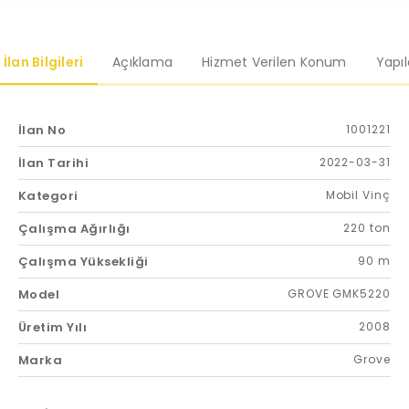
İlan Bilgileri
Açıklama
Hizmet Verilen Konum
Yapı
İlan No
1001221
İlan Tarihi
2022-03-31
Kategori
Mobil Vinç
Çalışma Ağırlığı
220 ton
Çalışma Yüksekliği
90 m
Model
GROVE GMK5220
Üretim Yılı
2008
Marka
Grove