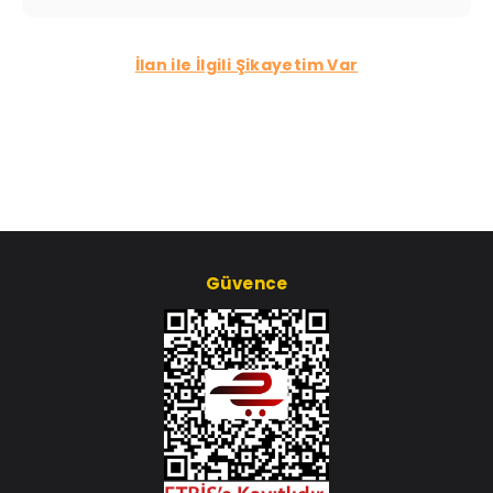
İlan ile İlgili Şikayetim Var
Güvence