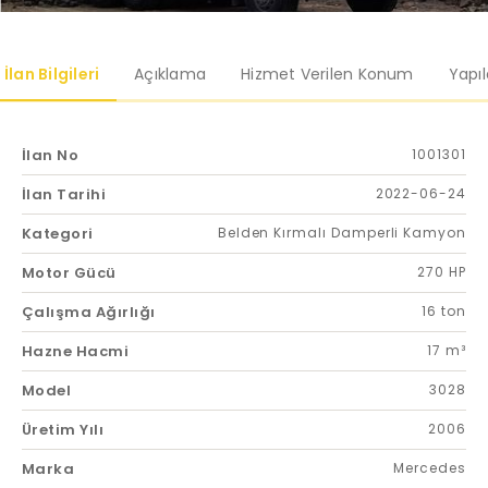
İlan Bilgileri
Açıklama
Hizmet Verilen Konum
Yapı
İlan No
1001301
İlan Tarihi
2022-06-24
Kategori
Belden Kırmalı Damperli Kamyon
Motor Gücü
270 HP
Çalışma Ağırlığı
16 ton
Hazne Hacmi
17 m³
Model
3028
Üretim Yılı
2006
Marka
Mercedes