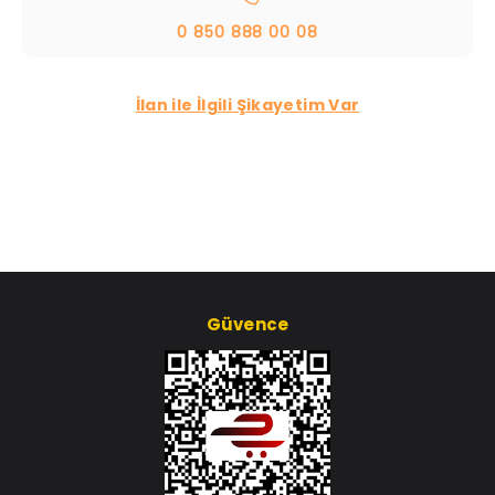
0 850 888 00 08
İlan ile İlgili Şikayetim Var
Güvence