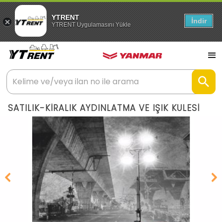
YTRENT
İndir
YTRENT Uygulamasını Yükle
SATILIK-KİRALIK AYDINLATMA VE IŞIK KULESİ