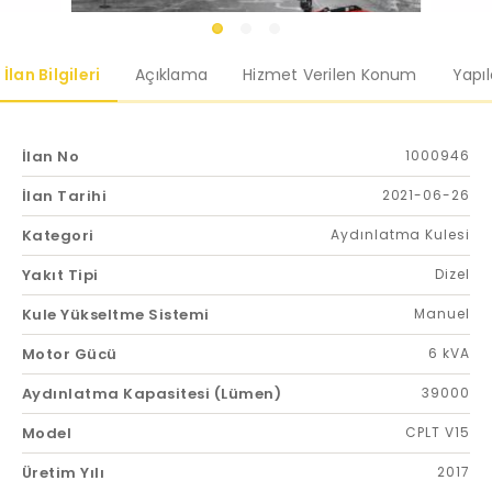
İlan Bilgileri
Açıklama
Hizmet Verilen Konum
Yapı
İlan No
1000946
İlan Tarihi
2021-06-26
Kategori
Aydınlatma Kulesi
Yakıt Tipi
Dizel
Kule Yükseltme Sistemi
Manuel
Motor Gücü
6 kVA
Aydınlatma Kapasitesi (Lümen)
39000
Model
CPLT V15
Üretim Yılı
2017