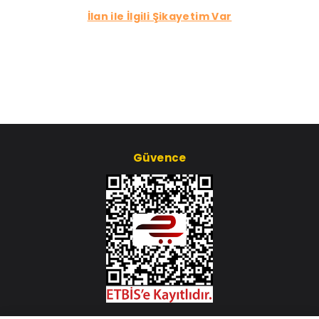
İlan ile İlgili Şikayetim Var
Güvence