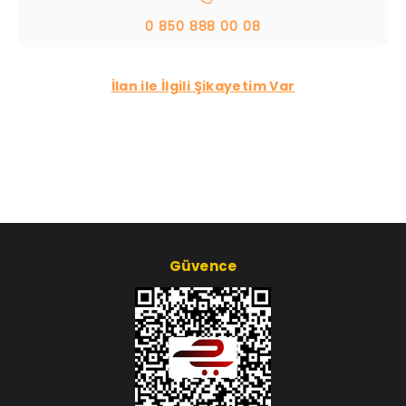
0 850 888 00 08
İlan ile İlgili Şikayetim Var
Güvence