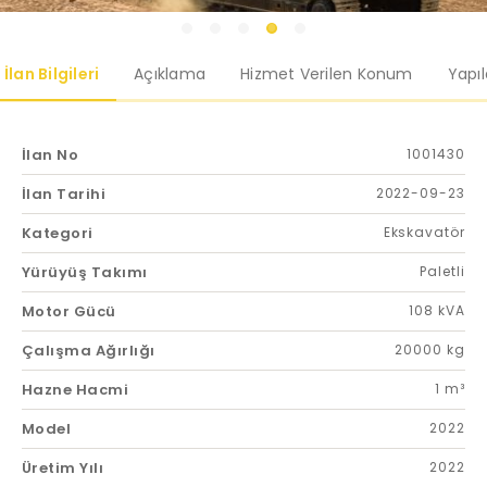
İlan Bilgileri
Açıklama
Hizmet Verilen Konum
Yapı
İlan No
1001430
İlan Tarihi
2022-09-23
Kategori
Ekskavatör
Yürüyüş Takımı
Paletli
Motor Gücü
108 kVA
Çalışma Ağırlığı
20000 kg
Hazne Hacmi
1 m³
Model
2022
Üretim Yılı
2022