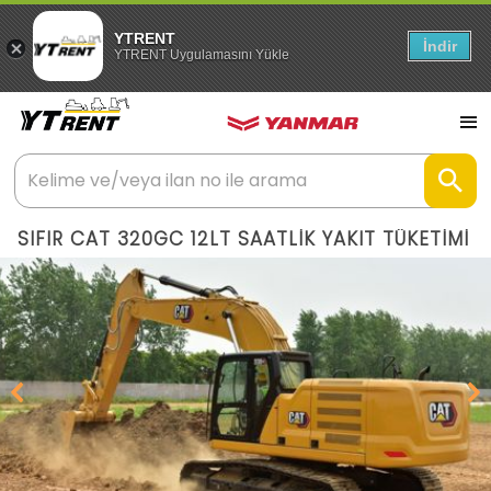
YTRENT
İndir
YTRENT Uygulamasını Yükle
SIFIR CAT 320GC 12LT SAATLİK YAKIT TÜKETİMİ