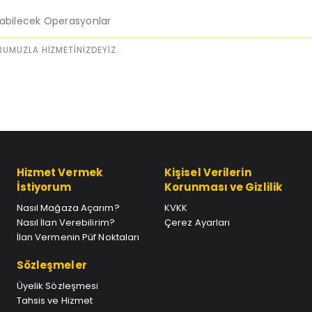
labilecek Operasyonlar
UMUZLA HİZMETİNİZDEYİZ.
Hizmet Vermek
Kişisel Verilerin
İstiyorum
Korunması ve Gizlilik
Nasıl Mağaza Açarım?
KVKK
Nasıl İlan Verebilirim?
Çerez Ayarları
İlan Vermenin Püf Noktaları
Sözleşmeler
Üyelik Sözleşmesi
Tahsis ve Hizmet