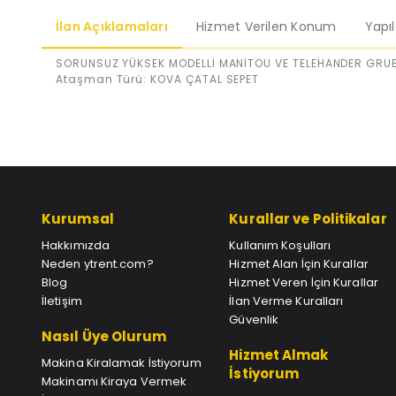
İlan Açıklamaları
Hizmet Verilen Konum
Yapı
SORUNSUZ YÜKSEK MODELLİ MANİTOU VE TELEHANDER GRUB
Ataşman Türü: KOVA ÇATAL SEPET
Kurumsal
Kurallar ve Politikalar
Hakkımızda
Kullanım Koşulları
Neden ytrent.com?
Hizmet Alan İçin Kurallar
Blog
Hizmet Veren İçin Kurallar
İletişim
İlan Verme Kuralları
Güvenlik
Nasıl Üye Olurum
Hizmet Almak
Makina Kiralamak İstiyorum
İstiyorum
Makinamı Kiraya Vermek