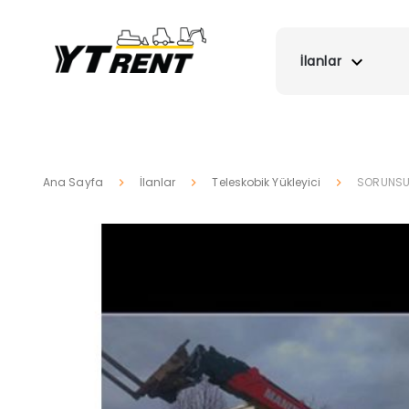
İlanlar
Ana Sayfa
İlanlar
Teleskobik Yükleyici
SORUNSUZ