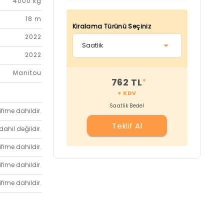
4000 kg
18 m
Kiralama Türünü Seçiniz
2022
2022
Manitou
762 TL
*
+ KDV
Saatlik Bedel
ifime dahildir.
Teklif Al
dahil değildir.
ifime dahildir.
ifime dahildir.
ifime dahildir.