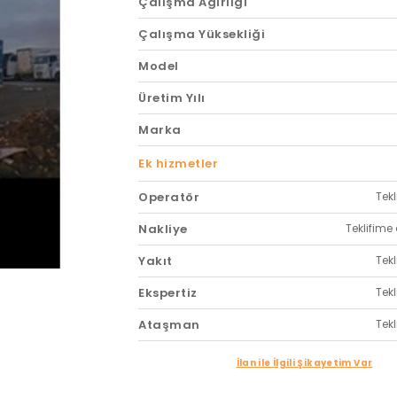
Çalışma Ağırlığı
Çalışma Yüksekliği
Model
Üretim Yılı
Marka
Ek hizmetler
Operatör
Tekl
Nakliye
Teklifime 
Yakıt
Tekl
Ekspertiz
Tekl
Ataşman
Tekl
İlan ile İlgili Şikayetim Var