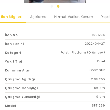
İlan Bilgileri
Açıklama
Hizmet Verilen Konum
Yapı
İlan No
1001235
İlan Tarihi
2022-04-27
Kategori
Paletli Platform (Örümcek)
Yakıt Tipi
Dizel
Kullanım Alanı
Otomatik
Çalışma Ağırlığı
2.95 ton
Çalışma Genişliği
56 cm
Çalışma Yüksekliği
9 cm
Model
SPT 299