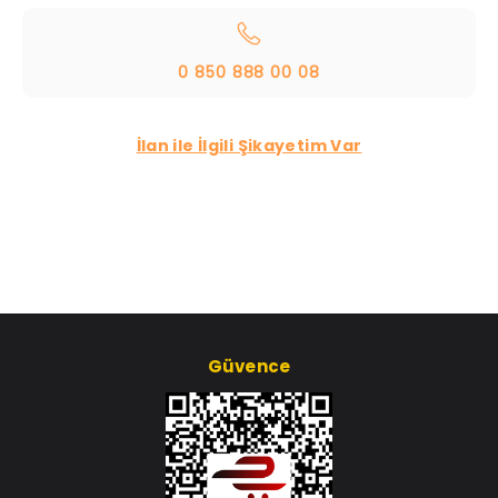
0 850 888 00 08
İlan ile İlgili Şikayetim Var
Güvence