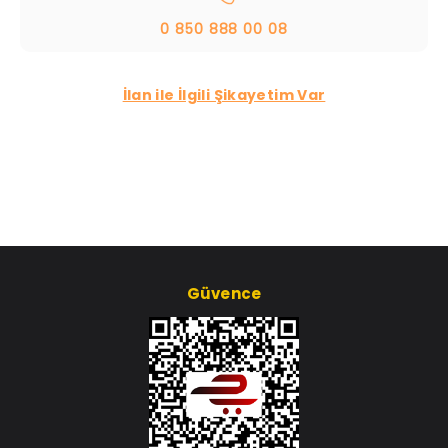
0 850 888 00 08
İlan ile İlgili Şikayetim Var
Güvence