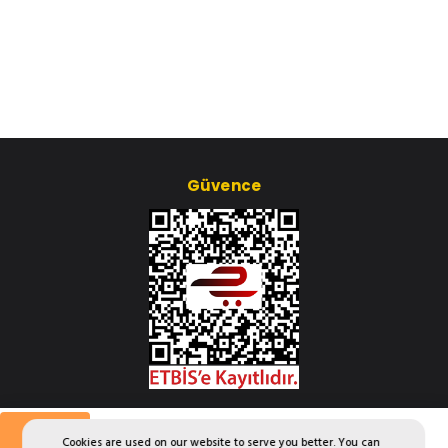
Güvence
Çerez Ayarları
Aylık
Cookies are used on our website to serve you better. You can