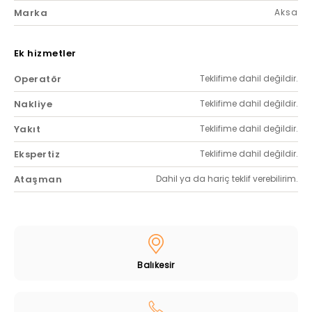
Marka
Aksa
Ek hizmetler
Operatör
Teklifime dahil değildir.
Nakliye
Teklifime dahil değildir.
Yakıt
Teklifime dahil değildir.
Ekspertiz
Teklifime dahil değildir.
Ataşman
Dahil ya da hariç teklif verebilirim.
Balıkesir