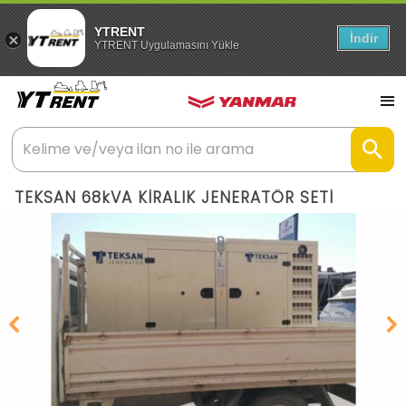
YTRENT
İndir
YTRENT Uygulamasını Yükle
TEKSAN 68kVA KİRALIK JENERATÖR SETİ