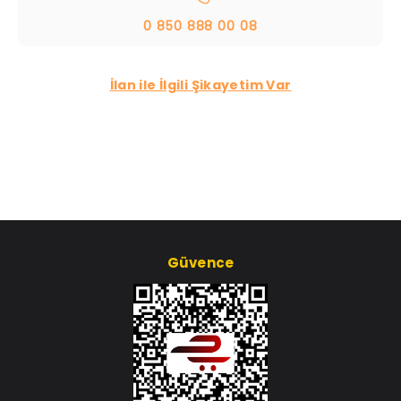
0 850 888 00 08
İlan ile İlgili Şikayetim Var
Güvence