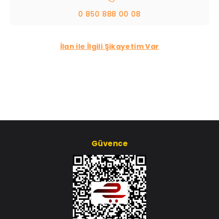
0 850 888 00 08
İlan ile İlgili Şikayetim Var
Güvence