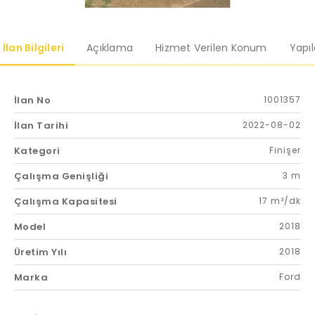
İlan Bilgileri
Açıklama
Hizmet Verilen Konum
Yapı
İlan No
1001357
İlan Tarihi
2022-08-02
Kategori
Finişer
Çalışma Genişliği
3 m
Çalışma Kapasitesi
17 m³/dk
Model
2018
Üretim Yılı
2018
Marka
Ford