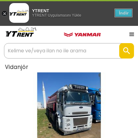
YTRENT
İndir
YTRENT Uygulamasını Yükle
Vidanjör