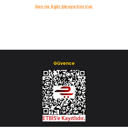
İlan ile İlgili Şikayetim Var
Güvence