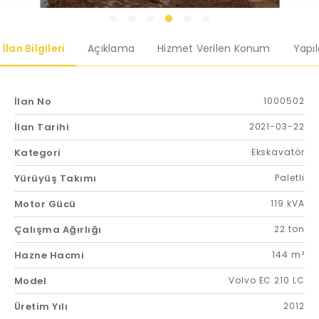
İlan Bilgileri
Açıklama
Hizmet Verilen Konum
Yapı
İlan No
1000502
İlan Tarihi
2021-03-22
Kategori
Ekskavatör
Yürüyüş Takımı
Paletli
Motor Gücü
119 kVA
Çalışma Ağırlığı
22 ton
Hazne Hacmi
144 m³
Model
Volvo EC 210 LC
Üretim Yılı
2012