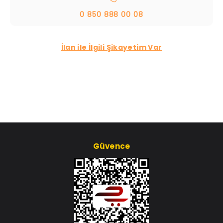
0 850 888 00 08
İlan ile İlgili Şikayetim Var
Güvence