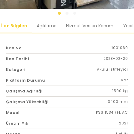
İlan Bilgileri
Açıklama
Hizmet Verilen Konum
Yapı
İlan No
1001069
İlan Tarihi
2023-02-20
Kategori
Akülü İstifleyici
Platform Durumu
Var
Çalışma Ağırlığı
1500 kg
Çalışma Yüksekliği
3400 mm
Model
PSS 1534 FFL AC
Üretim Yılı
2021
Netlift