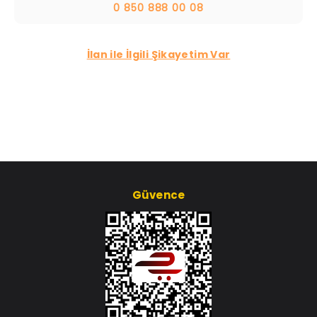
0 850 888 00 08
İlan ile İlgili Şikayetim Var
Güvence