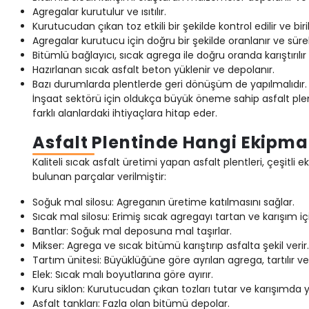
Agregalar kurutulur ve ısıtılır.
Kurutucudan çıkan toz etkili bir şekilde kontrol edilir ve birikti
Agregalar kurutucu için doğru bir şekilde oranlanır ve sürek
Bitümlü bağlayıcı, sıcak agrega ile doğru oranda karıştırılır
Hazırlanan sıcak asfalt beton yüklenir ve depolanır.
Bazı durumlarda plentlerde geri dönüşüm de yapılmalıdır.
İnşaat sektörü için oldukça büyük öneme sahip asfalt plen
farklı alanlardaki ihtiyaçlara hitap eder.
Asfalt Plentinde Hangi Ekipma
Kaliteli sıcak asfalt üretimi yapan asfalt plentleri, çeşit
bulunan parçalar verilmiştir:
Soğuk mal silosu: Agreganın üretime katılmasını sağlar.
Sıcak mal silosu: Erimiş sıcak agregayı tartan ve karışım i
Bantlar: Soğuk mal deposuna mal taşırlar.
Mikser: Agrega ve sıcak bitümü karıştırıp asfalta şekil verir.
Tartım ünitesi: Büyüklüğüne göre ayrılan agrega, tartılır ve 
Elek: Sıcak malı boyutlarına göre ayırır.
Kuru siklon: Kurutucudan çıkan tozları tutar ve karışımda y
Asfalt tankları: Fazla olan bitümü depolar.