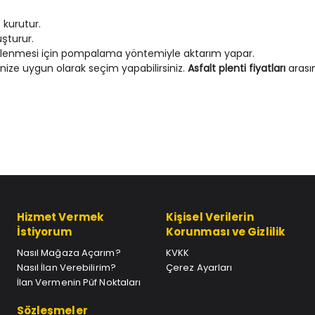
 kurutur.
uşturur.
 eklenmesi için pompalama yöntemiyle aktarım yapar.
enize uygun olarak seçim yapabilirsiniz.
Asfalt plenti fiyatları
arasın
Hizmet Vermek
Kişisel Verilerin
İstiyorum
Korunması ve Gizlilik
Nasıl Mağaza Açarım?
KVKK
Nasıl İlan Verebilirim?
Çerez Ayarları
İlan Vermenin Püf Noktaları
Sözleşmeler