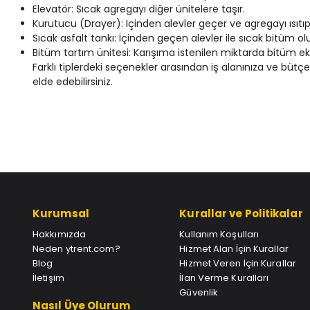
Elevatör: Sıcak agregayı diğer ünitelere taşır.
Kurutucu (Drayer): İçinden alevler geçer ve agregayı ısıtıp
Sıcak asfalt tankı: İçinden geçen alevler ile sıcak bitüm ol
Bitüm tartım ünitesi: Karışıma istenilen miktarda bitüm
Farklı tiplerdeki seçenekler arasından iş alanınıza ve bütç
elde edebilirsiniz.
Kurumsal
Kurallar ve Politikalar
Hakkımızda
Kullanım Koşulları
Neden ytrent.com?
Hizmet Alan İçin Kurallar
Blog
Hizmet Veren İçin Kurallar
İletişim
İlan Verme Kuralları
Güvenlik
Nasıl Üye Olurum