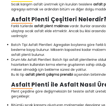
Sıcak karışım asfalt üretmek için kurulan tesislere
asfalt p
agregayı ısıtmak ve ardından bitüm ve diğer dolgu maddeleri
Asfalt Plenti Çeşitleri Nelerdir
Farklı türlerde
asfalt plent makinası
vardır. Bunlar arasında
ulaştırıp sıcak asfalt elde etmektir. Ancak bu ikisi arasında 
verilmiştir:
Batch Tipi Asfalt Plentleri: Agregaları boylarına göre fark
besleme kayışı bulunur. Mikserin kapasitesi kadar malzemeyi a
asfalt plenti bulunur.
Drum Mix Asfalt Plentleri: Batch tipi asfalt plentlerine old
hazırlarken kullanılan kırma eleme gruplarının sahip olduğ
mikser olmadığı için bekleme süresi de yoktur.
Bu iki tip
asfalt plenti çalışma prensibi
açısından birbirinden
Asfalt Plenti ile Asfalt Nasıl Üre
Plent çeşidine göre değişmeksizin bir tesiste asfalt üreteb
gerçekleşir:
Bitümlü sıcak karışımı oluşturan malzemeler depolanır ve 