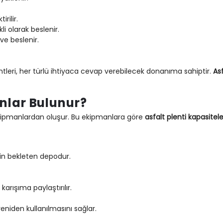
rilir.
li olarak beslenir.
 ve beslenir.
tleri, her türlü ihtiyaca cevap verebilecek donanıma sahiptir.
Asf
nlar Bulunur?
li ekipmanlardan oluşur. Bu ekipmanlara göre
asfalt plenti kapasitele
çin bekleten depodur.
karışıma paylaştırılır.
eniden kullanılmasını sağlar.