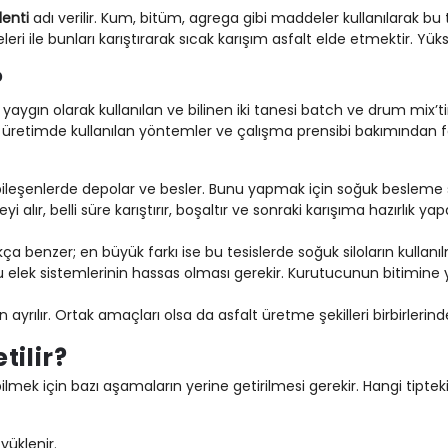
lenti
adı verilir. Kum, bitüm, agrega gibi maddeler kullanılarak bu te
 ile bunları karıştırarak sıcak karışım asfalt elde etmektir. Yüks
?
 yaygın olarak kullanılan ve bilinen iki tanesi batch ve drum mix’ti
üretimde kullanılan yöntemler ve çalışma prensibi bakımından farklılık
lı bileşenlerde depolar ve besler. Bunu yapmak için soğuk besleme s
lır, belli süre karıştırır, boşaltır ve sonraki karışıma hazırlık yapa
ukça benzer; en büyük farkı ise bu tesislerde soğuk siloların kullan
u elek sistemlerinin hassas olması gerekir. Kurutucunun bitimine y
 ayrılır. Ortak amaçları olsa da asfalt üretme şekilleri birbirlerinde
tilir?
ilmek için bazı aşamaların yerine getirilmesi gerekir. Hangi tiptek
yüklenir.