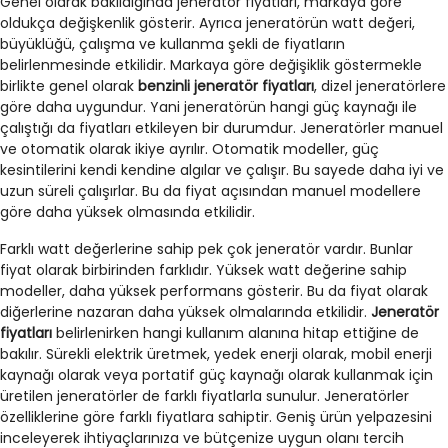
Genel olarak bakıldığında jeneratör fiyatları, markaya göre
oldukça değişkenlik gösterir. Ayrıca jeneratörün watt değeri,
büyüklüğü, çalışma ve kullanma şekli de fiyatların
belirlenmesinde etkilidir. Markaya göre değişiklik göstermekle
birlikte genel olarak
benzinli jeneratör fiyatları
, dizel jeneratörlere
göre daha uygundur. Yani jeneratörün hangi güç kaynağı ile
çalıştığı da fiyatları etkileyen bir durumdur. Jeneratörler manuel
ve otomatik olarak ikiye ayrılır. Otomatik modeller, güç
kesintilerini kendi kendine algılar ve çalışır. Bu sayede daha iyi ve
uzun süreli çalışırlar. Bu da fiyat açısından manuel modellere
göre daha yüksek olmasında etkilidir.
Farklı watt değerlerine sahip pek çok jeneratör vardır. Bunlar
fiyat olarak birbirinden farklıdır. Yüksek watt değerine sahip
modeller, daha yüksek performans gösterir. Bu da fiyat olarak
diğerlerine nazaran daha yüksek olmalarında etkilidir.
Jeneratör
fiyatları
belirlenirken hangi kullanım alanına hitap ettiğine de
bakılır. Sürekli elektrik üretmek, yedek enerji olarak, mobil enerji
kaynağı olarak veya portatif güç kaynağı olarak kullanmak için
üretilen jeneratörler de farklı fiyatlarla sunulur. Jeneratörler
özelliklerine göre farklı fiyatlara sahiptir. Geniş ürün yelpazesini
inceleyerek ihtiyaçlarınıza ve bütçenize uygun olanı tercih