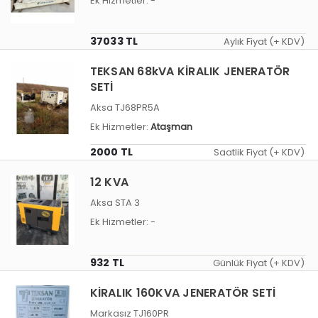
Ek Hizmetler:
-
37033 TL
Aylık Fiyat (+ KDV)
TEKSAN 68kVA KİRALIK JENERATÖR
SETİ
Aksa TJ68PR5A
Ek Hizmetler:
Ataşman
2000 TL
Saatlik Fiyat (+ KDV)
12 KVA
Aksa STA 3
Ek Hizmetler:
-
932 TL
Günlük Fiyat (+ KDV)
KİRALIK 160KVA JENERATÖR SETİ
Markasız TJ160PR