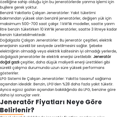
özelliğine sahip olduğu için bu jeneratörlerde yanma işlemi için
bujilere gerek yoktur.
Benzinli Yakıtlarla Çalışan Jeneratörler: Yakıt tüketimi
bakımından yüksek olan benzinli jeneratörler, değişen yük için
maksimum 500-700 saat çalışır. 1 kW’lık modeller, saatte yarım
litre benzin tüketirken 10 kW’lık jeneratörler, saatte 3 litreye kadar
benzin tüketebilmektedir.
Doğalgazla Çalışan Jeneratörler: Bu jeneratör çeşitleri, elektrik
enerjisinin sürekli bir seviyede üretilmesini sağlar. Şebeke
elektriğinin olmadığı veya elektrik kalitesinin iyi olmadığı yerlerde,
doğalgazlı jeneratörler ile elektrik enerjisi üretilebilir.
Jeneratör
doğal gazlı
çeşitler, daha düşük maliyetli enerji ürettikleri gibi
sürekli çalışma durumunda uzun süre yüksek performans
gösterirler.
LPG Sistemi ile Çalışan Jeneratörler: Yakıtta tasarruf sağlama
açısından idealdir. Benzin, LPG’den %28 daha fazla yakıt tüketir.
Ayrıca egzoz gazları açısından bakıldığında da LPG, benzine göre
daha iyi sonuçlar verir.
Jeneratör Fiyatları Neye Göre
Belirlenir?