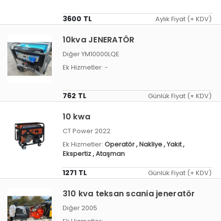
3600 TL
Aylık Fiyat (+ KDV)
10kva JENERATÖR
Diğer YM10000LQE
Ek Hizmetler:
-
762 TL
Günlük Fiyat (+ KDV)
10 kwa
CT Power 2022
Ek Hizmetler:
Operatör
, Nakliye
, Yakıt
,
Ekspertiz
, Ataşman
1271 TL
Günlük Fiyat (+ KDV)
310 kva teksan scania jeneratör
Diğer 2005