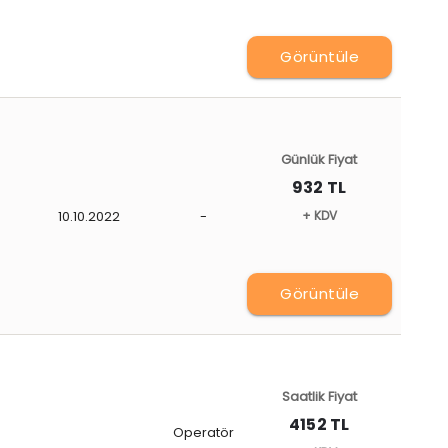
Görüntüle
Günlük Fiyat
932 TL
10.10.2022
-
+ KDV
Görüntüle
Saatlik Fiyat
4152 TL
Operatör