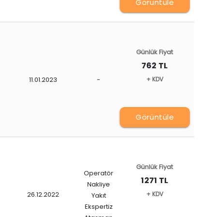
Görüntüle
Günlük Fiyat
762 TL
11.01.2023
-
+ KDV
Görüntüle
Günlük Fiyat
Operatör
1271 TL
Nakliye
26.12.2022
+ KDV
Yakıt
Ekspertiz