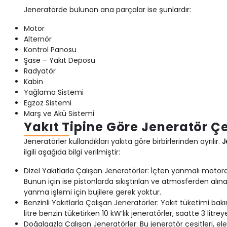
Jeneratörde bulunan ana parçalar ise şunlardır:
Motor
Alternör
Kontrol Panosu
Şase – Yakıt Deposu
Radyatör
Kabin
Yağlama Sistemi
Egzoz Sistemi
Marş ve Akü Sistemi
Yakıt Tipine Göre Jeneratör Çe
Jeneratörler kullandıkları yakıta göre birbirlerinden ayrılır.
J
ilgili aşağıda bilgi verilmiştir:
Dizel Yakıtlarla Çalışan Jeneratörler: İçten yanmalı motora s
Bunun için ise pistonlarda sıkıştırılan ve atmosferden alınan
yanma işlemi için bujilere gerek yoktur.
Benzinli Yakıtlarla Çalışan Jeneratörler: Yakıt tüketimi b
litre benzin tüketirken 10 kW’lık jeneratörler, saatte 3 litr
Doğalgazla Çalışan Jeneratörler: Bu jeneratör çeşitleri, elek