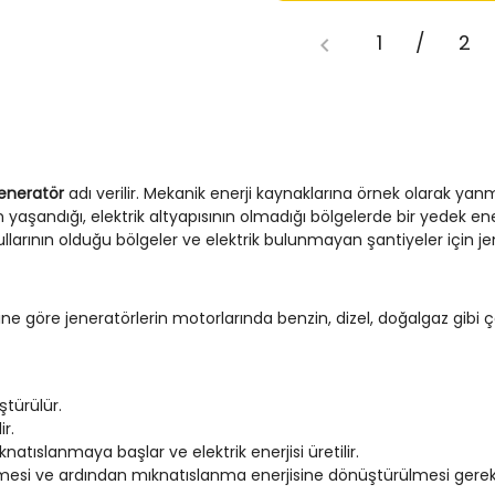
1
/
2
jeneratör
adı verilir. Mekanik enerji kaynaklarına örnek olarak ya
in yaşandığı, elektrik altyapısının olmadığı bölgelerde bir yedek ener
llarının olduğu bölgeler ve elektrik bulunmayan şantiyeler için jen
 göre jeneratörlerin motorlarında benzin, dizel, doğalgaz gibi çeşit
ştürülür.
r.
tıslanmaya başlar ve elektrik enerjisi üretilir.
eşmesi ve ardından mıknatıslanma enerjisine dönüştürülmesi gereki