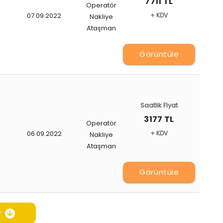
7711 TL
Operatör
07.09.2022
+ KDV
Nakliye
Ataşman
Görüntüle
Saatlik Fiyat
3177 TL
Operatör
06.09.2022
+ KDV
Nakliye
Ataşman
Görüntüle
r