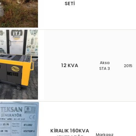
SETİ
Aksa
12 KVA
2015
STA 3
KİRALIK 160KVA
Markasız