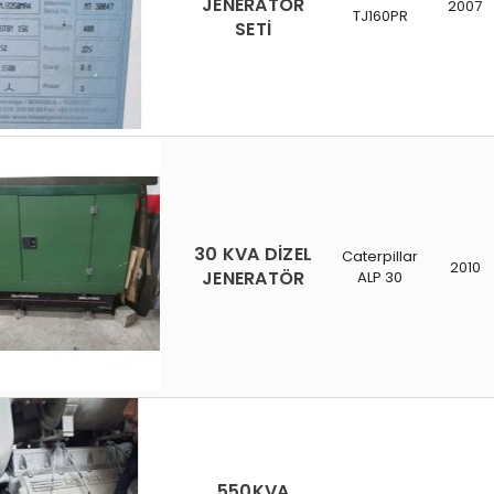
JENERATÖR
2007
TJ160PR
SETİ
30 KVA DİZEL
Caterpillar
2010
JENERATÖR
ALP 30
550KVA