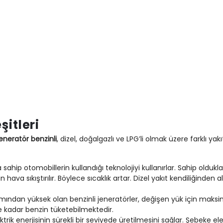
şitleri
eneratör benzinli
, dizel, doğalgazlı ve LPG’li olmak üzere farklı yakıt
ahip otomobillerin kullandığı teknolojiyi kullanırlar. Sahip olduklar
 hava sıkıştırılır. Böylece sıcaklık artar. Dizel yakıt kendiliğinden
akımından yüksek olan benzinli jeneratörler, değişen yük için maks
eye kadar benzin tüketebilmektedir.
trik enerjisinin sürekli bir seviyede üretilmesini sağlar. Şebeke ele