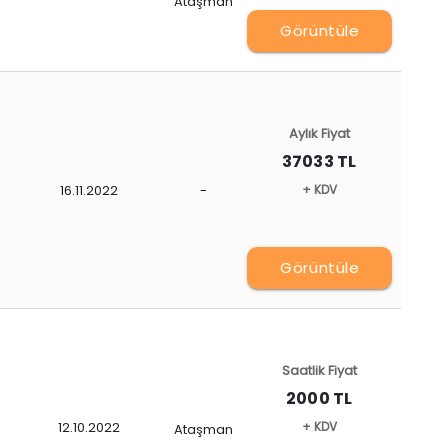
Ataşman
Görüntüle
Aylık Fiyat
37033 TL
16.11.2022
-
+ KDV
Görüntüle
Saatlik Fiyat
2000 TL
12.10.2022
+ KDV
Ataşman