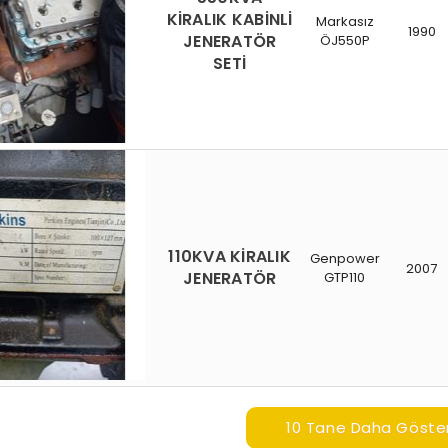
KİRALIK KABİNLİ
Markasız
1990
JENERATÖR
ÖJ550P
SETİ
110KVA KİRALIK
Genpower
2007
JENERATÖR
GTP110
10 Tane Daha Göste