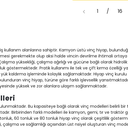
1
/
16
iş kullanım alanlarına sahiptir. Kamyon üstü vinç hiyap, bulund
enmesi gerekmekte olup aksi halde vincin devrilme ihtimali ortaya
Çalışma yüksekliği, çalışma ağırlığı ve gücüne bağlı olarak hidrolik 
uk göstermektedir. Pratik kullanımı ile tek ve çift kırma özelliği 
i yük kaldırma işleminde kolaylık sağlamaktadır. Hiyap vinç kurulu
 bulunduran vinç hiyap, türüne göre farklı işlevsellik yansıtmaktadı
yesinde yüksek ve zor alanlara ulaşım sağlanmaktadır.
leri
unmaktadır. Bu kapasiteye bağlı olarak vinç modelleri belirli bir ton
ktadır. Birbirinden farklı modelleri ile kamyon, gemi, tır ve traktö
tonluk, 60 tonluk ve 80 tonluk hiyap vinç olarak çeşitlilik göstermek
 çalışma ve sağlamlığı açısından üst nsiyel oluşturan vinç modelle