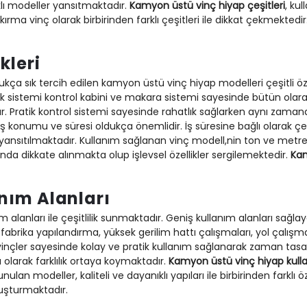
klı modeller yansıtmaktadır.
Kamyon üstü vinç hiyap çeşitleri
, kul
t kırma vinç olarak birbirinden farklı çeşitleri ile dikkat çekmekted
kleri
a sık tercih edilen kamyon üstü vinç hiyap modelleri çeşitli özelli
rolik sistemi kontrol kabini ve makara sistemi sayesinde bütün ol
r. Pratik kontrol sistemi sayesinde rahatlık sağlarken aynı zama
iş konumu ve süresi oldukça önemlidir. İş süresine bağlı olarak çeş
s yansıtılmaktadır. Kullanım sağlanan vinç modell,nin ton ve metre
nda dikkate alınmakta olup işlevsel özellikler sergilemektedir.
Kam
nım Alanları
 alanları ile çeşitlilik sunmaktadır. Geniş kullanım alanları sağlay
fabrika yapılandırma, yüksek gerilim hattı çalışmaları, yol çalışm
 vinçler sayesinde kolay ve pratik kullanım sağlanarak zaman tasar
olarak farklılık ortaya koymaktadır.
Kamyon üstü vinç hiyap kull
lan modeller, kaliteli ve dayanıklı yapıları ile birbirinden farklı 
luşturmaktadır.