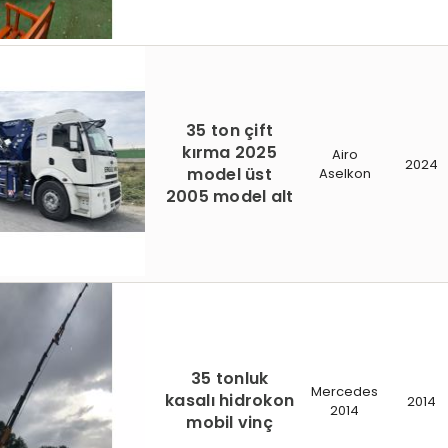
35 ton çift
kırma 2025
Airo
2024
model üst
Aselkon
2005 model alt
35 tonluk
Mercedes
kasalı hidrokon
2014
2014
mobil vinç