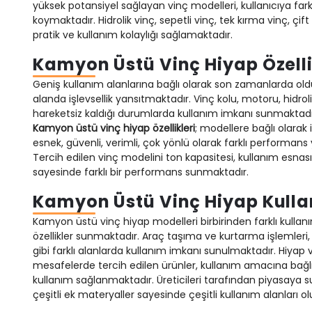
yüksek potansiyel sağlayan vinç modelleri, kullanıcıya far
koymaktadır. Hidrolik vinç, sepetli vinç, tek kırma vinç, çif
pratik ve kullanım kolaylığı sağlamaktadır.
Kamyon Üstü Vinç Hiyap Özelli
Geniş kullanım alanlarına bağlı olarak son zamanlarda oldukç
alanda işlevsellik yansıtmaktadır. Vinç kolu, motoru, hid
hareketsiz kaldığı durumlarda kullanım imkanı sunmaktadı
Kamyon üstü vinç hiyap özellikleri
; modellere bağlı olarak 
esnek, güvenli, verimli, çok yönlü olarak farklı performan
Tercih edilen vinç modelini ton kapasitesi, kullanım esnası
sayesinde farklı bir performans sunmaktadır.
Kamyon Üstü Vinç Hiyap Kulla
Kamyon üstü vinç hiyap modelleri birbirinden farklı kullanım
özellikler sunmaktadır. Araç taşıma ve kurtarma işlemleri, 
gibi farklı alanlarda kullanım imkanı sunulmaktadır. Hiyap
mesafelerde tercih edilen ürünler, kullanım amacına bağlı 
kullanım sağlanmaktadır. Üreticileri tarafından piyasaya sunu
çeşitli ek materyaller sayesinde çeşitli kullanım alanları o