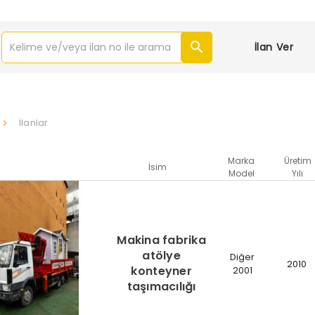
İlan Ver
İlanlar
Marka
Üretim
İsim
Model
Yılı
Makina fabrika
atölye
Diğer
2010
konteyner
2001
taşımacılığı