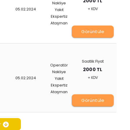
2000 TL
Nakliye
05.02.2024
+ KDV
Yakıt
Ekspertiz
Ataşman
Görüntüle
Saatlik Fiyat
Operatör
2000 TL
Nakliye
05.02.2024
+ KDV
Yakıt
Ekspertiz
Ataşman
Görüntüle
r