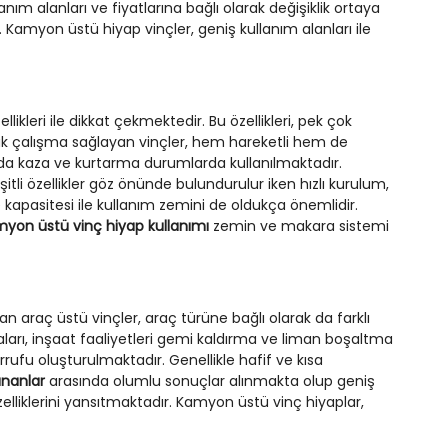
lanım alanları ve fiyatlarına bağlı olarak değişiklik ortaya
ir. Kamyon üstü hiyap vinçler, geniş kullanım alanları ile
kleri ile dikkat çekmektedir. Bu özellikleri, pek çok
arak çalışma sağlayan vinçler, hem hareketli hem de
nda kaza ve kurtarma durumlarda kullanılmaktadır.
itli özellikler göz önünde bulundurulur iken hızlı kurulum,
 kapasitesi ile kullanım zemini de oldukça önemlidir.
yon üstü vinç hiyap kullanımı
zemin ve makara sistemi
an araç üstü vinçler, araç türüne bağlı olarak da farklı
aları, inşaat faaliyetleri gemi kaldırma ve liman boşaltma
rufu oluşturulmaktadır. Genellikle hafif ve kısa
ananlar
arasında olumlu sonuçlar alınmakta olup geniş
özelliklerini yansıtmaktadır. Kamyon üstü vinç hiyaplar,