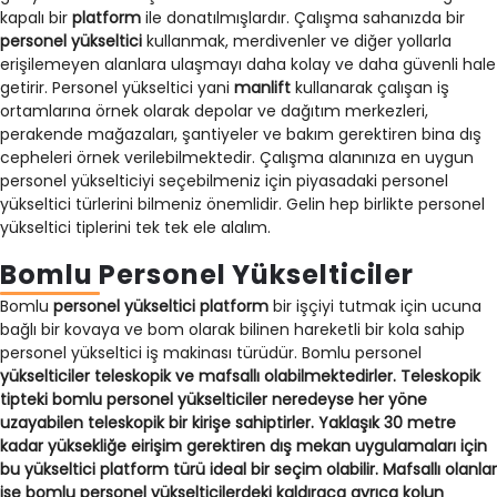
kapalı bir
platform
ile donatılmışlardır. Çalışma sahanızda bir
personel yükseltici
kullanmak, merdivenler ve diğer yollarla
erişilemeyen alanlara ulaşmayı daha kolay ve daha güvenli hale
getirir. Personel yükseltici yani
manlift
kullanarak çalışan iş
ortamlarına örnek olarak depolar ve dağıtım merkezleri,
perakende mağazaları, şantiyeler ve bakım gerektiren bina dış
cepheleri örnek verilebilmektedir. Çalışma alanınıza en uygun
personel yükselticiyi seçebilmeniz için piyasadaki personel
yükseltici türlerini bilmeniz önemlidir. Gelin hep birlikte personel
yükseltici tiplerini tek tek ele alalım.
Bomlu Personel Yükselticiler
Bomlu
personel yükseltici platform
bir işçiyi tutmak için ucuna
bağlı bir kovaya ve bom olarak bilinen hareketli bir kola sahip
personel yükseltici iş makinası türüdür. Bomlu personel
yükselticiler teleskopik ve mafsallı olabilmektedirler. Teleskopik
tipteki bomlu personel yükselticiler neredeyse her yöne
uzayabilen teleskopik bir kirişe sahiptirler. Yaklaşık 30 metre
kadar yüksekliğe eirişim gerektiren dış mekan uygulamaları için
bu
yükseltici platform
türü ideal bir seçim olabilir. Mafsallı olanlar
ise bomlu personel yükselticilerdeki kaldıraca ayrıca kolun