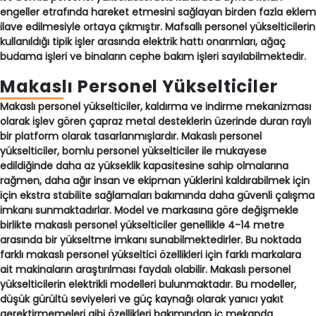
engeller etrafında hareket etmesini sağlayan birden fazla eklem
ilave edilmesiyle ortaya çıkmıştır. Mafsallı personel yükselticilerin
kullanıldığı tipik işler arasında elektrik hattı onarımları, ağaç
budama işleri ve binaların cephe bakım işleri sayılabilmektedir.
Makaslı Personel Yükselticiler
Makaslı personel yükselticiler, kaldırma ve indirme mekanizması
olarak işlev gören çapraz metal desteklerin üzerinde duran raylı
bir platform olarak tasarlanmışlardır. Makaslı personel
yükselticiler, bomlu personel yükselticiler ile mukayese
edildiğinde daha az yükseklik kapasitesine sahip olmalarına
rağmen, daha ağır insan ve ekipman yüklerini kaldırabilmek için
için ekstra stabilite sağlamaları bakımında daha güvenli çalışma
imkanı sunmaktadırlar. Model ve markasına göre değişmekle
birlikte makaslı personel yükselticiler genellikle 4-14 metre
arasında bir yükseltme imkanı sunabilmektedirler. Bu noktada
farklı makaslı
personel yükseltici özellikleri
için farklı markalara
ait makinaların araştırılması faydalı olabilir. Makaslı personel
yükselticilerin elektrikli modelleri bulunmaktadır. Bu modeller,
düşük gürültü seviyeleri ve güç kaynağı olarak yanıcı yakıt
gerektirmemeleri gibi özellikleri bakımından iç mekanda