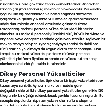
kullanılmak üzere çok fazla tercih edilmektedirler. Ancak her
zaman çalışma sahanız iç mekanlar olmayacaktır. Personelin
çoğunlukla dış mekanlarda ve hatta engebeli arazilerde
çalışması ve işlerini yüksekte yürütmeleri gerekebilmektedir.
Böyle durumlarda engebeli arazilerde çalışmak üzere
tasarlanmış makaslı personel yükselticiler ideal bir seçim
olacaktır. Bu makaslı personel yükseltici türü, büyük lastiklere ve
engebeli veya dengesiz zeminde çalışırken stabilite sağlayan bir
mekanizmaya sahiptir. Ayrıca şantiyeye zemini de dahil her
türlü arazide yol almaya da uygun olarak tasarlanmıştır. Buna
karşılık bu makaslı yükseltici platform türünün
personel
yükseltici platform fiyatları
arasında en yüksek tutara sahip
olanlardan biri olduğu akılda tutulmalıdır.
Dikey Personel Yükselticiler
Dikey personel yükselticiler, tipik olarak bir işçiyi yükseltebilecek
kapasiteye sahiptir. Ayrıca marka ve modele göre
değişebilmekle birlikte dikey personel yükselticiler genellikle 130
kilogramlık bir ağırlığı kaldırabilecek şekilde tasarlanmışlardır. Bu
sebeple depolarda nispeten yüksek olan raflara ulaşma,
raflardaki ürünleri alarak sipariş toplama ve ürünleri yüksek