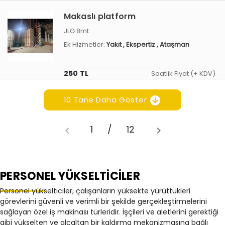
Makaslı platform
JLG 8mt
Ek Hizmetler:
Yakıt
, Ekspertiz
, Ataşman
250 TL
Saatlik Fiyat (+ KDV)
10 Tane Daha Göster
1
/
12
PERSONEL YÜKSELTİCİLER
Personel yükselticiler, çalışanların yüksekte yürüttükleri
görevlerini güvenli ve verimli bir şekilde gerçekleştirmelerini
sağlayan özel iş makinası türleridir. İşçileri ve aletlerini gerektiği
gibi yükselten ve alçaltan bir kaldırma mekanizmasına bağlı