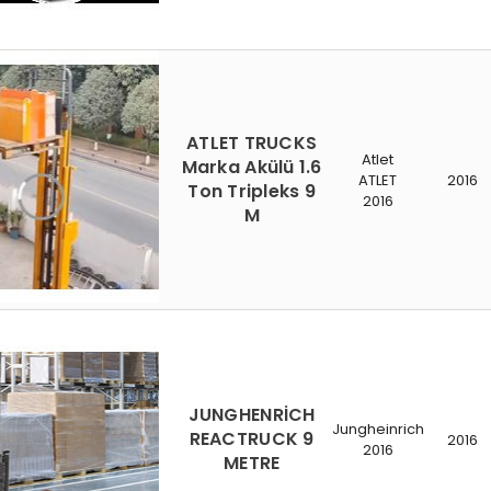
ATLET TRUCKS
Atlet
Marka Akülü 1.6
ATLET
2016
Ton Tripleks 9
2016
M
JUNGHENRİCH
Jungheinrich
REACTRUCK 9
2016
2016
METRE