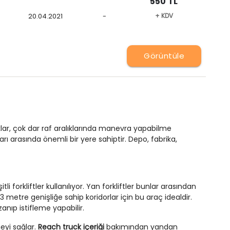
550 TL
20.04.2021
-
+ KDV
Görüntüle
ruklar, çok dar raf aralıklarında manevra yapabilme
arı arasında önemli bir yere sahiptir. Depo, fabrika,
 forkliftler kullanılıyor. Yan forkliftler bunlar arasından
metre genişliğe sahip koridorlar için bu araç idealdir.
nıp istifleme yapabilir.
meyi sağlar.
Reach truck içeriği
bakımından yandan