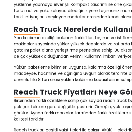
yükleme yapmaya elverişli. Kompakt tasarımı ile öne çıkan
türlü mal ve yükü kolayca dilediğiniz yere taşımanız mümkü
farklı ihtiyaçları karşılayan modeller arasından kendi alanın
Reach Truck Nerelerde Kullanıl
Yan kaldırma özelliği bulunan forkliftler, taşıma ve istif
makinalar sayesinde yükler yüksek depolarda ve raflarda kol
çatalını palet altına yerleştirme prensibine sahip. Bu aksa
de çok yüksek olduğundan verimli kullanım imkanı veriyor
Yükün paketleme birimleri uygunsa, kaldırma özelliği önemli 
maddeyse, hacmine ve ağırlığına uygun olarak tercihte bul
önemli. 1 ila 8 ton arası yükleri kaldırma kapasitesine sahi
Reach Truck Fiyatları Neye Gör
Birbirinden farklı özelliklere sahip çok sayıda reach truck b
pek çok faktöre göre değişiklik gösterir. Örneğin; yük taşı
görülür. Ayrıca farklı markalar tarafından farklı özelliklere 
kalitesi farklıdır.
Reach trucklar, çeşitli yakıt tipleri ile çalışır. Akülü – elekt