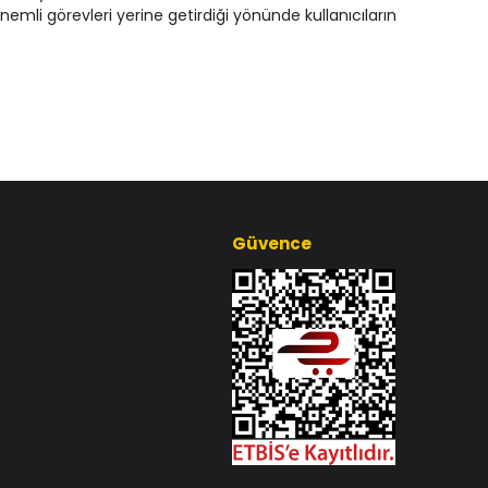
önemli görevleri yerine getirdiği yönünde kullanıcıların
Güvence