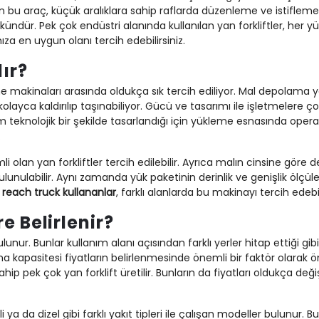
 bu araç, küçük aralıklara sahip raflarda düzenleme ve istifleme
ndür. Pek çok endüstri alanında kullanılan yan forkliftler, her y
ıza en uygun olanı tercih edebilirsiniz.
ır?
leme makinaları arasında oldukça sık tercih ediliyor. Mal depolam
ayca kaldırılıp taşınabiliyor. Gücü ve tasarımı ile işletmelere ç
m teknolojik bir şekilde tasarlandığı için yükleme esnasında operat
.
olan yan forkliftler tercih edilebilir. Ayrıca malın cinsine göre d
unulabilir. Aynı zamanda yük paketinin derinlik ve genişlik ölçü
p
reach truck kullananlar
, farklı alanlarda bu makinayı tercih edebil
e Belirlenir?
ulunur. Bunlar kullanım alanı açısından farklı yerler hitap ettiği gi
ma kapasitesi fiyatların belirlenmesinde önemli bir faktör olarak ö
sahip pek çok yan forklift üretilir. Bunların da fiyatları oldukça de
rikli ya da dizel gibi farklı yakıt tipleri ile çalışan modeller bulunur