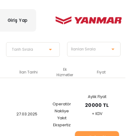
Giriş Yap
Ek
İlan Tarihi
Fiyat
Hizmetler
Aylık Fiyat
Operatör
20000 TL
Nakliye
27.03.2025
+ KDV
Yakıt
Ekspertiz