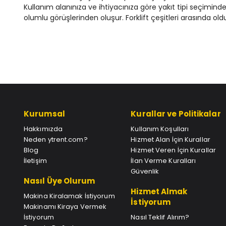
Kullanım alanınıza ve ihtiyacınıza göre yakıt tipi seçiminde
olumlu görüşlerinden oluşur. Forklift çeşitleri arasında old
Kurumsal
Kurallar ve Politikalar
Hakkımızda
Kullanım Koşulları
Neden ytrent.com?
Hizmet Alan İçin Kurallar
Blog
Hizmet Veren İçin Kurallar
İletişim
İlan Verme Kuralları
Güvenlik
Nasıl Üye Olurum
Hizmet Almak
Makina Kiralamak İstiyorum
İstiyorum
Makinamı Kiraya Vermek
İstiyorum
Nasıl Teklif Alırım?