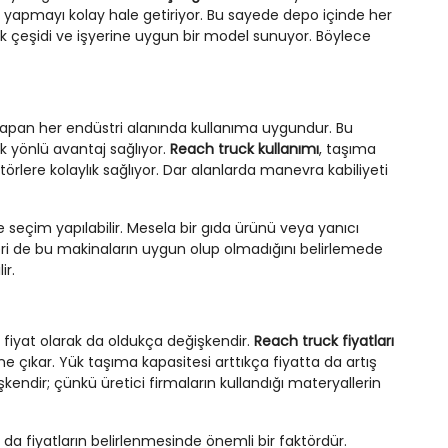
 yapmayı kolay hale getiriyor. Bu sayede depo içinde her
ük çeşidi ve işyerine uygun bir model sunuyor. Böylece
a yapan her endüstri alanında kullanıma uygundur. Bu
ok yönlü avantaj sağlıyor.
Reach truck kullanımı
, taşıma
örlere kolaylık sağlıyor. Dar alanlarda manevra kabiliyeti
e seçim yapılabilir. Mesela bir gıda ürünü veya yanıcı
leri de bu makinaların uygun olup olmadığını belirlemede
ir.
bi fiyat olarak da oldukça değişkendir.
Reach truck fiyatları
ne çıkar. Yük taşıma kapasitesi arttıkça fiyatta da artış
ğişkendir; çünkü üretici firmaların kullandığı materyallerin
. Bu da fiyatların belirlenmesinde önemli bir faktördür.