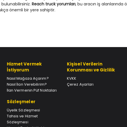
 bulunabilirsiniz.
Reach truck yorumları
, bu aracın iş alanlarında 
ukça önemli bir yere sahiptir.
Hizmet Vermek
Kişisel Verilerin
İstiyorum
Korunması ve Gizlilik
Nasıl Mağaza Açarım?
KVKK
Nasıl İlan Verebilirim?
Çerez Ayarları
İlan Vermenin Püf Noktaları
Sözleşmeler
Üyelik Sözleşmesi
Tahsis ve Hizmet
Sözleşmesi