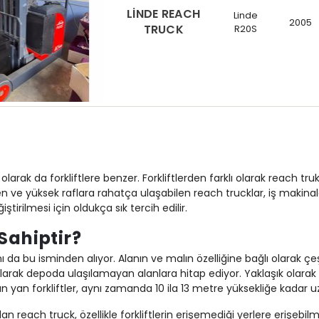
LİNDE REACH
Linde
2005
TRUCK
R20S
 olarak da forkliftlere benzer. Forkliftlerden farklı olarak reach t
ilen ve yüksek raflara rahatça ulaşabilen reach trucklar, iş makinal
tirilmesi için oldukça sık tercih edilir.
Sahiptir?
a bu isminden alıyor. Alanın ve malın özelliğine bağlı olarak çeşitli
arak depoda ulaşılamayan alanlara hitap ediyor. Yaklaşık olarak 3 
an forkliftler, aynı zamanda 10 ila 13 metre yüksekliğe kadar uza
n reach truck, özellikle forkliftlerin erişemediği yerlere erişebil