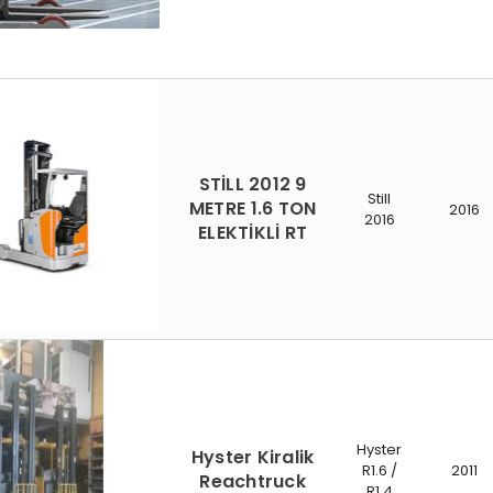
STİLL 2012 9
Still
METRE 1.6 TON
2016
2016
ELEKTİKLİ RT
Hyster
Hyster Kiralik
R1.6 /
2011
Reachtruck
R1.4