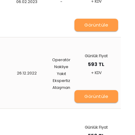
06.02.2023
-
+ KDV
Görüntüle
Günlük Fiyat
Operatör
593 TL
Nakliye
26.12.2022
+ KDV
Yakıt
Ekspertiz
Ataşman
Görüntüle
Günlük Fiyat