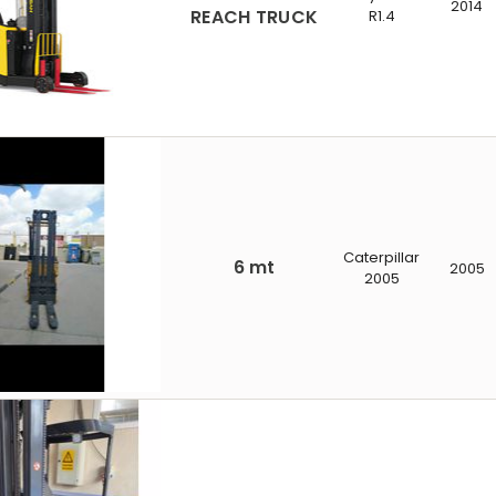
2014
REACH TRUCK
R1.4
Caterpillar
6 mt
2005
2005