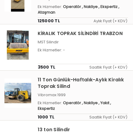
Ek Hizmetler:
Operatör
, Nakliye
, Ekspertiz
,
Ataşman
125000 TL
Aylık Fiyat (+ KDV)
KİRALIK TOPRAK SİLİNDİRİ TRABZON
MST Silindir
Ek Hizmetler:
-
3500 TL
Saatlik Fiyat (+ KDV)
11 Ton Günlük-Haftalık-Aylık Kiralık
Toprak Silind
Vibromax 1999
Ek Hizmetler:
Operatör
, Nakliye
, Yakıt
,
Ekspertiz
1000 TL
Saatlik Fiyat (+ KDV)
13 ton Silindir