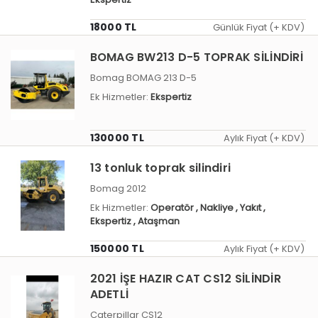
18000 TL
Günlük Fiyat (+ KDV)
BOMAG BW213 D-5 TOPRAK SİLİNDİRİ
Bomag BOMAG 213 D-5
Ek Hizmetler:
Ekspertiz
130000 TL
Aylık Fiyat (+ KDV)
13 tonluk toprak silindiri
Bomag 2012
Ek Hizmetler:
Operatör
, Nakliye
, Yakıt
,
Ekspertiz
, Ataşman
150000 TL
Aylık Fiyat (+ KDV)
2021 İŞE HAZIR CAT CS12 SİLİNDİR
ADETLİ
Caterpillar CS12