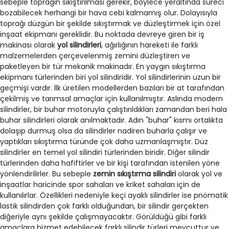
sebeple toprağın sıkıştırılması gerekir, böylece yeraltında süreci
bozabilecek herhangi bir hava cebi kalmamış olur. Dolayısıyla
toprağı düzgün bir şekilde sıkıştırmak ve düzleştirmek için özel
inşaat ekipmanı gereklidir. Bu noktada devreye giren bir iş
makinası olarak
yol silindirleri
, ağırlığının hareketi ile farklı
malzemelerden çerçevelenmiş zemini düzleştiren ve
paketleyen bir tür mekanik makinadır. En yaygın sıkıştırma
ekipmanı türlerinden biri yol silindiridir. Yol silindirlerinin uzun bir
geçmişi vardır. İlk üretilen modellerden bazıları bir at tarafından
çekilmiş ve tarımsal amaçlar için kullanılmıştır. Aslında modern
silindirler, bir buhar motoruyla çalıştırıldıkları zamandan beri hala
buhar silindirleri olarak anılmaktadır. Adın "buhar" kısmı ortalıkta
dolaşıp durmuş olsa da silindirler nadiren buharla çalışır ve
yaptıkları sıkıştırma türünde çok daha uzmanlaşmıştır. Düz
silindirler en temel yol silindiri türlerinden biridir. Diğer silindir
türlerinden daha hafiftirler ve bir kişi tarafından istenilen yöne
yönlendirilirler. Bu sebeple
zemin sıkıştırma silindiri
olarak yol ve
inşaatlar haricinde spor sahaları ve kriket sahaları için de
kullanılırlar. Özellikleri nedeniyle keçi ayaklı silindirler ise pnömatik
lastik silindirden çok farklı olduğundan, bir silindir gerçekten
diğeriyle aynı şekilde çalışmayacaktır. Görüldüğü gibi farklı
amaçlara hizmet edebilecek farklı silindir türleri mevcuttur ve