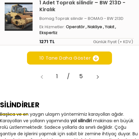
1 Adet Toprak silindir – BW 213D -
Kiralık
Bomag Toprak silindir – BOMAG - BW 213D
Ek Hizmetler:
Operatör
, Nakliye
, Yakıt
,
Ekspertiz
1271 TL
Günlük Fiyat (+ KDV)
10 Tane Daha Göster
1
/
5
SİLİNDİRLER
Başlıca ve en yaygın ulaşım yöntemimiz karayolları ağıdır.
Karayolları ve yolların yapımında
yol silindiri
makinası en büyük
rolü üstlenmektedir. Sadece yollarla da sınırlı değildir. Çoğu
şantiye de işlerini yapmak için sabit bir zemine ihtiyaç duyar. Bu