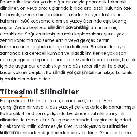
Pnömatik silindirler ya da diğer bir adıyla pnömatik tekerlekli
silindirler, ön veya arka uçlarında birkaç sıra lastik bulunan özel
bir büyük, üzerine binilen silindir türüdür. Kauçuk lastiklerin
kullanımı, %80 kapsama alanı ve yüzey üzerinde eşit basınç
sağlar. Ayrıca böylece
silindirin dayanıklılığı
da arttırılmış
olmaktadır. Soğuk serilmiş bitümlü kaplamaların, yumuşak
zemin kaplama malzemelerinin veya gevşek zemin
katmanlarının sıkıştırılması için bu kullanılır. Bu silindirler aynı
zamanda sıkı dereceli kumları ve plastik limitlerine yaklaşan
nem içeriğine sahip ince taneli kohezyonlu toprakları sıkıştırmak
için de uygundur ancak sıkıştırma düz teker silindir ile olduğu
kadar yüksek değildir. Bu
silindir yol çalışması
için sıkça kullanılan
iş makinalarından biridir.
Titreşimli Silindirler
Bu tip silindir, 0,9 m ila 1,5 m çapında ve 1,2 m ile 1,8 m
genişliğinde bir veya iki düz yüzeyli çelik tekerlek ile donatılmıştır.
Bu karşılık 4 ile 6 ton ağırlığında kendinden tahrikli titreşimli
silindirler
de mevcuttur. Bu iş makinasında titreşimler, içindeki
bir eksantrik milin dönmesiyle üretilir. Dolayısıyla bu
silindirler
kullanımı
açısından diğerlerinden biraz farklıdır. Granüler temel