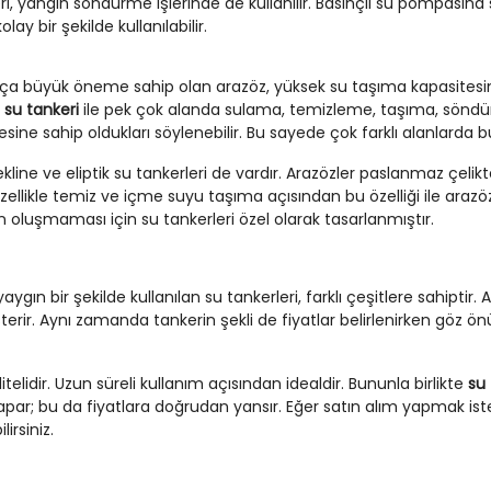
i, yangın söndürme işlerinde de kullanılır. Basınçlı su pompasına s
lay bir şekilde kullanılabilir.
kça büyük öneme sahip olan arazöz, yüksek su taşıma kapasitesi
 su tankeri
ile pek çok alanda sulama, temizleme, taşıma, söndürme
sine sahip oldukları söylenebilir. Bu sayede çok farklı alanlarda bu 
 şekline ve eliptik su tankerleri de vardır. Arazözler paslanmaz çeli
llikle temiz ve içme suyu taşıma açısından bu özelliği ile arazözl
oluşmaması için su tankerleri özel olarak tasarlanmıştır.
ın bir şekilde kullanılan su tankerleri, farklı çeşitlere sahiptir. 
terir. Aynı zamanda tankerin şekli de fiyatlar belirlenirken göz ö
telidir. Uzun süreli kullanım açısından idealdir. Bununla birlikte
su 
apar; bu da fiyatlara doğrudan yansır. Eğer satın alım yapmak istem
irsiniz.