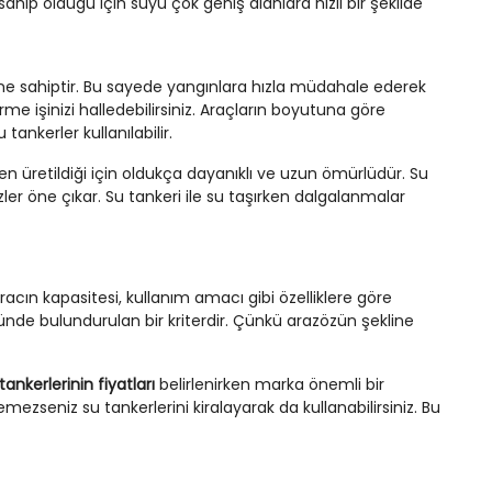
ahip olduğu için suyu çok geniş alanlara hızlı bir şekilde
ne sahiptir. Bu sayede yangınlara hızla müdahale ederek
 işinizi halledebilirsiniz. Araçların boyutuna göre
tankerler kullanılabilir.
kten üretildiği için oldukça dayanıklı ve uzun ömürlüdür. Su
er öne çıkar. Su tankeri ile su taşırken dalgalanmalar
Aracın kapasitesi, kullanım amacı gibi özelliklere göre
nünde bulundurulan bir kriterdir. Çünkü arazözün şekline
tankerlerinin fiyatları
belirlenirken marka önemli bir
ezseniz su tankerlerini kiralayarak da kullanabilirsiniz. Bu