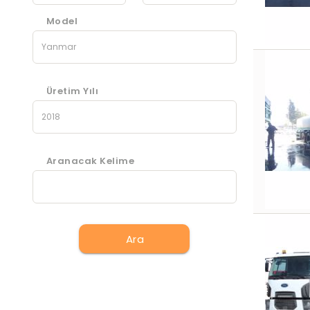
Model
Üretim Yılı
Aranacak Kelime
Ara