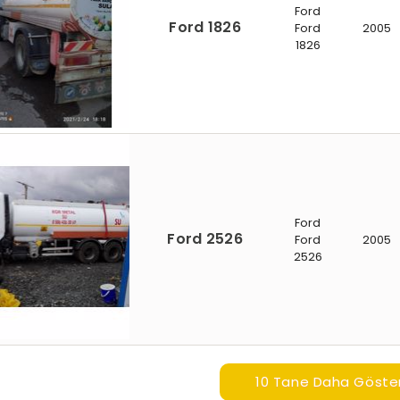
Ford
Ford 1826
Ford
2005
1826
Ford
Ford 2526
Ford
2005
2526
10 Tane Daha Göste