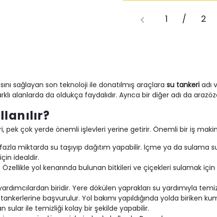
1
/
2
sını sağlayan son teknoloji ile donatılmış araçlara
su tankeri
adı v
arklı alanlarda da oldukça faydalıdır. Ayrıca bir diğer adı da arazö
lanılır?
, pek çok yerde önemli işlevleri yerine getirir. Önemli bir iş maki
zla miktarda su taşıyıp dağıtım yapabilir. İçme ya da sulama sula
in idealdir.
. Özellikle yol kenarında bulunan bitkileri ve çiçekleri sulamak için 
rdımcılardan biridir. Yere dökülen yaprakları su yardımıyla temizle
su tankerlerine başvurulur. Yol bakımı yapıldığında yolda biriken 
lar ile temizliği kolay bir şekilde yapabilir.