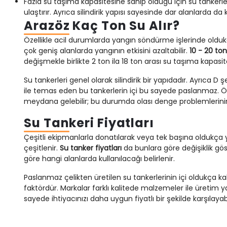
Fazla su taşıma kapasitesine sahip olduğu için su tankerler
ulaştırır. Ayrıca silindirik yapısı sayesinde dar alanlarda da ko
Arazöz Kaç Ton Su Alır?
Özellikle acil durumlarda yangın söndürme işlerinde oldu
çok geniş alanlarda yangının etkisini azaltabilir.
10 - 20 ton
değişmekle birlikte 2 ton ila 18 ton arası su taşıma kapasite
Su tankerleri genel olarak silindirik bir yapıdadır. Ayrıca D
ile temas eden bu tankerlerin içi bu sayede paslanmaz. Öze
meydana gelebilir; bu durumda olası denge problemlerinin 
Su Tankeri Fiyatları
Çeşitli ekipmanlarla donatılarak veya tek başına oldukça yayg
çeşitlenir.
Su tanker fiyatları
da bunlara göre değişiklik gös
göre hangi alanlarda kullanılacağı belirlenir.
Paslanmaz çelikten üretilen su tankerlerinin içi oldukça kali
faktördür. Markalar farklı kalitede malzemeler ile üretim y
sayede ihtiyacınızı daha uygun fiyatlı bir şekilde karşılayabil