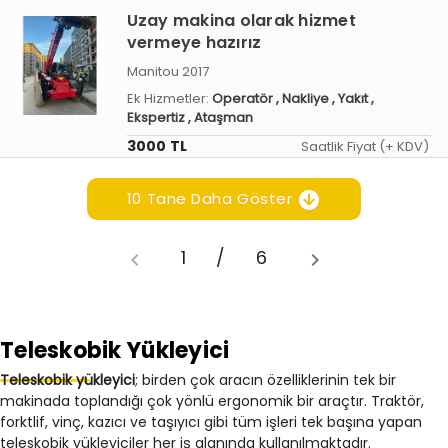
Uzay makina olarak hizmet
vermeye hazırız
Manitou 2017
Ek Hizmetler:
Operatör
, Nakliye
, Yakıt
,
Ekspertiz
, Ataşman
3000 TL
Saatlik Fiyat (+ KDV)
10 Tane Daha Göster
1
/
6
Teleskobik Yükleyici
Teleskobik yükleyici
; birden çok aracın özelliklerinin tek bir
makinada toplandığı çok yönlü ergonomik bir araçtır. Traktör,
forktlif, vinç, kazıcı ve taşıyıcı gibi tüm işleri tek başına yapan
teleskobik yükleyiciler her iş alanında kullanılmaktadır.