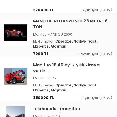
270000 TL
Aylık Fiyat (+ KDV)
MANİTOU ROTASYONLU 26 METRE 6
TON
Manitou MANITOU 2660
Ek Hizmetler:
Operatör
, Nakliye
, Yakıt
,
Ekspertiz
, Ataşman
7200 TL
Saatlik Fiyat (+ KDV)
Manituo 18.40.aylık yılık kiraya
verilir
Manitou 2025
Ek Hizmetler:
Operatör
, Nakliye
, Yakıt
,
Ekspertiz
, Ataşman
350000 TL
Aylık Fiyat (+ KDV)
telehandler /manitou
Manitou MT1840