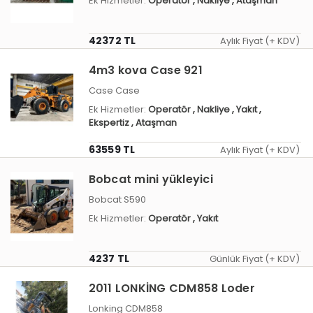
Ek Hizmetler:
Operatör
, Nakliye
, Ataşman
42372 TL
Aylık Fiyat (+ KDV)
4m3 kova Case 921
Case Case
Ek Hizmetler:
Operatör
, Nakliye
, Yakıt
,
Ekspertiz
, Ataşman
63559 TL
Aylık Fiyat (+ KDV)
Bobcat mini yükleyici
Bobcat S590
Ek Hizmetler:
Operatör
, Yakıt
4237 TL
Günlük Fiyat (+ KDV)
2011 LONKİNG CDM858 Loder
Lonking CDM858