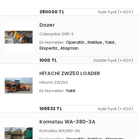
280000 TL
Aylık Fiyat (+ KDV)
Dozer
Caterpillar D8R-II
Ek Hizmetler:
Operatör
, Nakliye
, Yakıt
,
Ekspertiz
, Ataşman
1000 TL
Saatlik Fiyat (+ KDV)
HİTACHİ ZW250 LOADER
Hitachi ZW250
Ek Hizmetler:
Yakıt
105932 TL
Aylık Fiyat (+ KDV)
Komatsu WA-380-3A
Komatsu WA380-3A