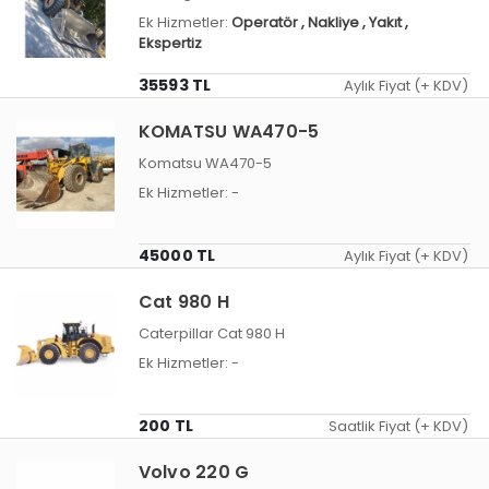
Ek Hizmetler:
Operatör
, Nakliye
, Yakıt
,
Ekspertiz
35593 TL
Aylık Fiyat (+ KDV)
KOMATSU WA470-5
Komatsu WA470-5
Ek Hizmetler:
-
45000 TL
Aylık Fiyat (+ KDV)
Cat 980 H
Caterpillar Cat 980 H
Ek Hizmetler:
-
200 TL
Saatlik Fiyat (+ KDV)
Volvo 220 G