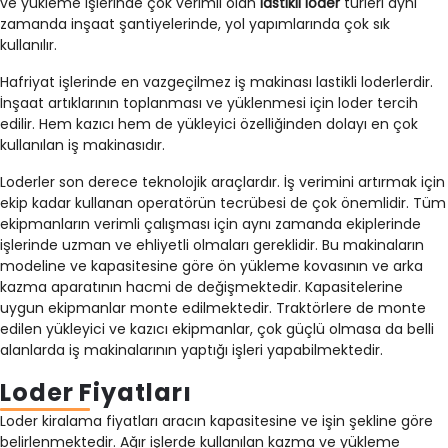
ve yükleme işlerinde çok verimli olan
lastikli loder
türleri aynı
zamanda inşaat şantiyelerinde, yol yapımlarında çok sık
kullanılır.
Hafriyat işlerinde en vazgeçilmez iş makinası lastikli loderlerdir.
İnşaat artıklarının toplanması ve yüklenmesi için loder tercih
edilir. Hem kazıcı hem de yükleyici özelliğinden dolayı en çok
kullanılan iş makinasıdır.
Loderler son derece teknolojik araçlardır. İş verimini artırmak için
ekip kadar kullanan operatörün tecrübesi de çok önemlidir. Tüm
ekipmanların verimli çalışması için aynı zamanda ekiplerinde
işlerinde uzman ve ehliyetli olmaları gereklidir. Bu makinaların
modeline ve kapasitesine göre ön yükleme kovasının ve arka
kazma aparatının hacmi de değişmektedir. Kapasitelerine
uygun ekipmanlar monte edilmektedir. Traktörlere de monte
edilen yükleyici ve kazıcı ekipmanlar, çok güçlü olmasa da belli
alanlarda iş makinalarının yaptığı işleri yapabilmektedir.
Loder Fiyatları
Loder kiralama fiyatları aracın kapasitesine ve işin şekline göre
belirlenmektedir. Ağır işlerde kullanılan kazma ve yükleme