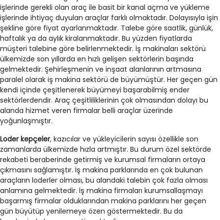
işlerinde gerekli olan araç ile basit bir kanal açma ve yükleme
işlerinde ihtiyaç duyulan araçlar farklı olmaktadır. Dolayısıyla işin
şekline göre fiyat ayarlanmaktadır. Talebe göre saatlik, günlük,
haftalık ya da aylık kiralanmaktadır. Bu yüzden fiyatlarda
müşteri talebine göre belirlenmektedir. İş makinaları sektörü
ülkemizde son yıllarda en hızlı gelişen sektörlerin başında
gelmektedir. Şehirleşmenin ve inşaat alanlarının artmasına
paralel olarak iş makina sektörü de büyümüştür. Her geçen gün
kendi içinde çeşitlenerek büyümeyi başarabilmiş ender
sektörlerdendir. Araç çeşitliliklerinin çok olmasından dolayı bu
alanda hizmet veren firmalar belli araçlar üzerinde
yoğunlaşmıştır.
Loder kepçeler
, kazıcılar ve yükleyicilerin sayısı özellikle son
zamanlarda ülkemizde hızla artmıştır. Bu durum özel sektörde
rekabeti beraberinde getirmiş ve kurumsal firmaların ortaya
çıkmasını sağlamıştır. İş makina parklarında en çok bulunan
araçların loderler olması, bu alandaki talebin çok fazla olması
anlamına gelmektedir. İş makina firmaları kurumsallaşmayı
başarmış firmalar olduklarından makina parklarını her geçen
gün büyütüp yenilemeye özen göstermektedir. Bu da