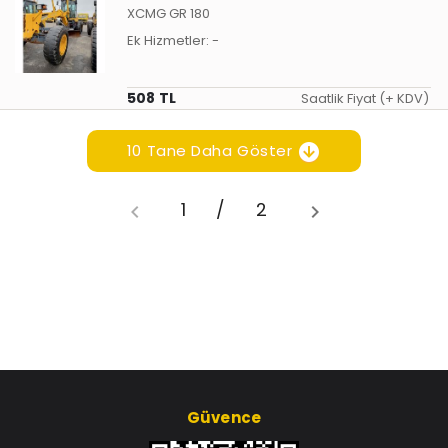
XCMG GR 180
Ek Hizmetler:
-
508 TL
Saatlik Fiyat (+ KDV)
10 Tane Daha Göster
1
/
2
Güvence