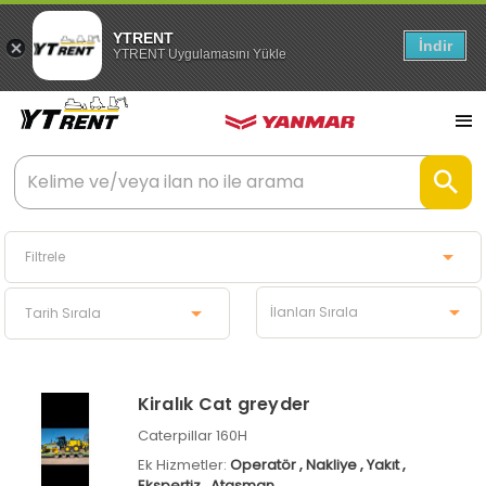
YTRENT
İndir
YTRENT Uygulamasını Yükle
Kiralık Cat greyder
Caterpillar 160H
Ek Hizmetler:
Operatör
, Nakliye
, Yakıt
,
Ekspertiz
, Ataşman