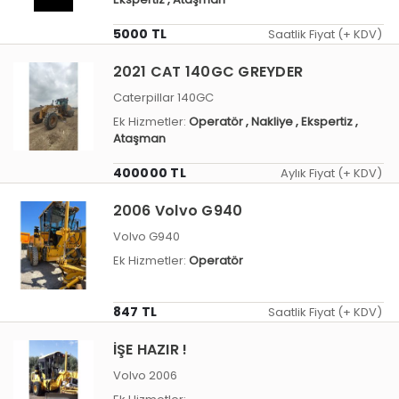
5000 TL
Saatlik Fiyat (+ KDV)
2021 CAT 140GC GREYDER
Caterpillar 140GC
Ek Hizmetler:
Operatör
, Nakliye
, Ekspertiz
,
Ataşman
400000 TL
Aylık Fiyat (+ KDV)
2006 Volvo G940
Volvo G940
Ek Hizmetler:
Operatör
847 TL
Saatlik Fiyat (+ KDV)
İŞE HAZIR !
Volvo 2006