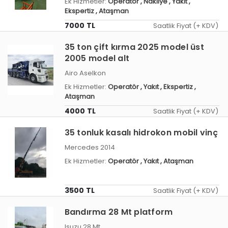
Ek Hizmetler:
Operatör
, Nakliye
, Yakıt
,
Ekspertiz
, Ataşman
7000 TL
Saatlik Fiyat (+ KDV)
35 ton çift kırma 2025 model üst
2005 model alt
Airo Aselkon
Ek Hizmetler:
Operatör
, Yakıt
, Ekspertiz
,
Ataşman
4000 TL
Saatlik Fiyat (+ KDV)
35 tonluk kasalı hidrokon mobil vinç
Mercedes 2014
Ek Hizmetler:
Operatör
, Yakıt
, Ataşman
3500 TL
Saatlik Fiyat (+ KDV)
Bandırma 28 Mt platform
Isuzu 28 Mt