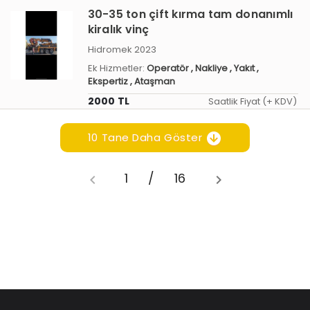
30-35 ton çift kırma tam donanımlı
kiralık vinç
Hidromek 2023
Ek Hizmetler:
Operatör
, Nakliye
, Yakıt
,
Ekspertiz
, Ataşman
2000 TL
Saatlik Fiyat (+ KDV)
10 Tane Daha Göster
1
/
16