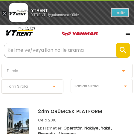
YTRENT
İndir
YTRENT Uygulamasını Yükle
24m ÖRÜMCEK PLATFORM
Cela 2018
Ek Hizmetler:
Operatör
, Nakliye
, Yakıt
,
Ekspertiz
, Ataşman