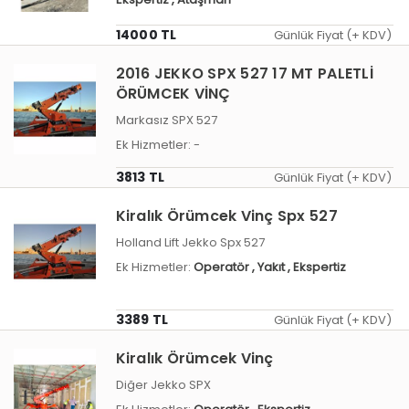
14000 TL
Günlük Fiyat (+ KDV)
2016 JEKKO SPX 527 17 MT PALETLİ
ÖRÜMCEK VİNÇ
Markasız SPX 527
Ek Hizmetler:
-
3813 TL
Günlük Fiyat (+ KDV)
Kiralık Örümcek Vinç Spx 527
Holland Lift Jekko Spx 527
Ek Hizmetler:
Operatör
, Yakıt
, Ekspertiz
3389 TL
Günlük Fiyat (+ KDV)
Kiralık Örümcek Vinç
Diğer Jekko SPX