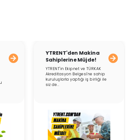
YTRENT'den Makina
Sahiplerine Müjde!
YTRENT'in Ekipnet ve TÜRKAK
Akreditasyon Belgesi'ne sahip
kuruluşlarla yaptığı iş birliği ile
u
siz de...