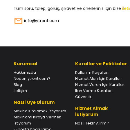
Tüm soru, talep, görüş, şikayet ve önerleriniz için bize
ile
info@ytrent.com
Kurumsal
Kurallar ve Politikalar
Hakkımızda
Kullanım Koşulları
Neden ytrent.com?
Hizmet Alan İçin Kurallar
Blog
Hizmet Veren İçin Kurallar
İletişim
İlan Verme Kuralları
Güvenlik
Nasıl Üye Olurum
Hizmet Almak
Makina Kiralamak İstiyorum
İstiyorum
Makinamı Kiraya Vermek
İstiyorum
Nasıl Teklif Alırım?
E-posta Doğrulama