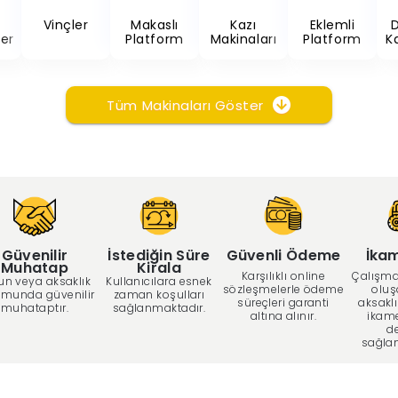
Vinçler
Makaslı
Kazı
Eklemli
ler
Platform
Makinaları
Platform
K
Tüm Makinaları Göster
Güvenilir
İstediğin Süre
Güvenli Ödeme
İka
Muhatap
Kirala
Karşılıklı online
Çalışma
un veya aksaklık
Kullanıcılara esnek
sözleşmelerle ödeme
oluş
munda güvenilir
zaman koşulları
süreçleri garanti
aksaklı
muhataptır.
sağlanmaktadır.
altına alınır.
ikam
d
sağla