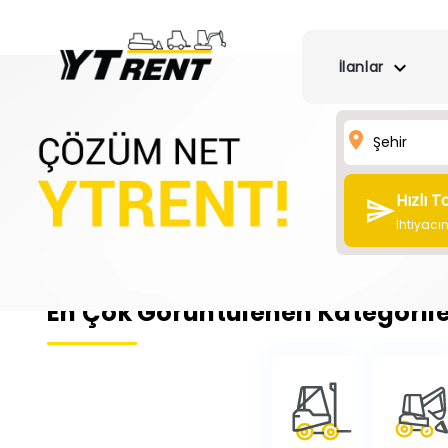
İlanlar
Hızlı T
İhtiyacı
En Çok Görüntülenen Kategorile