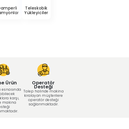
Damperli
Teleskobik
amyonlar
Yükleyiciler
me Ürün
Operatör
Desteği
 esnasında
Talep halinde makina
abilecek
kiralayan müşterilere
klara karşı,
operatör desteği
e makina
sağlanmaktadır.
esteği
nmaktadır.