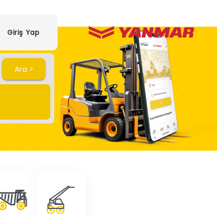
Giriş Yap
Ara >