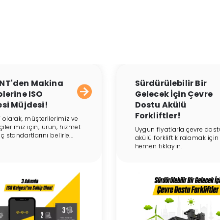
NT'den Makina
Sürdürülebilir Bir
lerine ISO
Gelecek İçin Çevre
si Müjdesi!
Dostu Akülü
Forkliftler!
 olarak, müşterilerimiz ve
çilerimiz için; ürün, hizmet
Uygun fiyatlarla çevre dost
ç standartlarını belirle...
akülü forklift kiralamak için
hemen tıklayın.