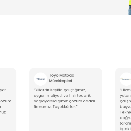
Toyo Matbaa
Mürekkepleri
iyat
“Yıllardır keyifle çalıştığımız,
“Hizme
uygun maliyetli ve hızlı tedarik
yetene
 çözüm
sağlayabildiğimiz çözüm odaklı
çalış
r
firmamız. Teşekkürler.”
başvu
müz
Tekni
doğru 
tarafı
iş tak