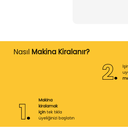
Nasıl
Makina Kiralanır?
İş
u
ma
Makina
kiralamak
için
tek tıkla
üyeliğinizi başlatın