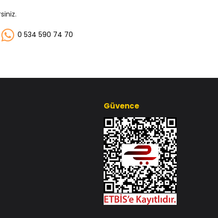
siniz.
0 534 590 74 70
Güvence