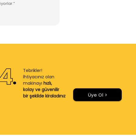
yorlar.”
Tebrikler!
İhtiyacınız olan
makinayı
hızlı,
kolay ve güvenilir
Üye Ol >
bir şekilde kiraladınız