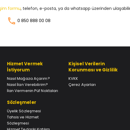
tişim formu
, telefon, e-posta, ya da whatsapp üzerinden ulaşabilir
0 850 888 00 08
Hizmet Vermek
Kişisel Verilerin
İstiyorum
Korunması ve Gizlilik
Nasıl Mağaza Açarım?
KVKK
Nasıl İlan Verebilirim?
Çerez Ayarları
İlan Vermenin Püf Noktaları
Sözleşmeler
Üyelik Sözleşmesi
Tahsis ve Hizmet
Sözleşmesi
Hizmet Tedariki Katılım