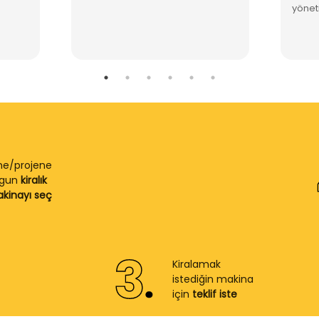
yöneti
ine/projene
ygun
kiralık
kinayı seç
Kiralamak
istediğin makina
için
teklif iste