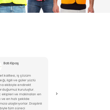
Batı Kipaş
Loas Enerji
t kalitesi, iş çözüm
"Taleplerimize hızlı tedarik
ği, ilgili ve güler yüzlü
sağlayan, çalışmaktan keyif
ma ekibiyle endirekt
aldığımız çözüm odaklı iş
rduğumuz kuruluştur.
ortağımız."
k ekipleri ve makinaları en
ve en hızlı şekilde
mıza ulaştırıyorlar. Disiplinli
ibiyle tüm süreci