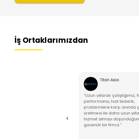
İş Ortaklarımızdan
Seha Yangın Söndürme
Titan Asia
Güvenlik Sistemleri
mir’de 3 günlük manlift
“Uzun yıllardır çalıştığımız, f
alama konusunda destek
performansı, hızlı tedarik,
ık. Evrak taleplerimiz,nakliye
problemlere karşı anında
usunda hiç sorun
üretmesi ile daha uzun yılla
amadık.Süreç boyunca çok
hizmet almayı düşündüğü
lilerdi.Farklı bölgelerdeki
güvenilir bir firma.”
iyaçlarımızda kendilerinden
laka destek alacağız.”