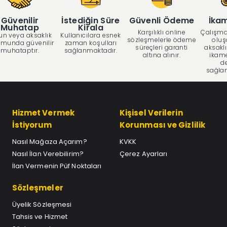
Güvenilir
İstediğin Süre
Güvenli Ödeme
İka
Muhatap
Kirala
Karşılıklı online
Çalışma
un veya aksaklık
Kullanıcılara esnek
sözleşmelerle ödeme
oluş
munda güvenilir
zaman koşulları
süreçleri garanti
aksaklı
muhataptır.
sağlanmaktadır.
altına alınır.
ikam
d
sağla
Hizmet Vermek
Kişisel Verilerin
İstiyorum
Korunması ve Gizlilik
Nasıl Mağaza Açarım?
KVKK
Nasıl İlan Verebilirim?
Çerez Ayarları
İlan Vermenin Püf Noktaları
Sözleşmeler
Üyelik Sözleşmesi
Tahsis ve Hizmet