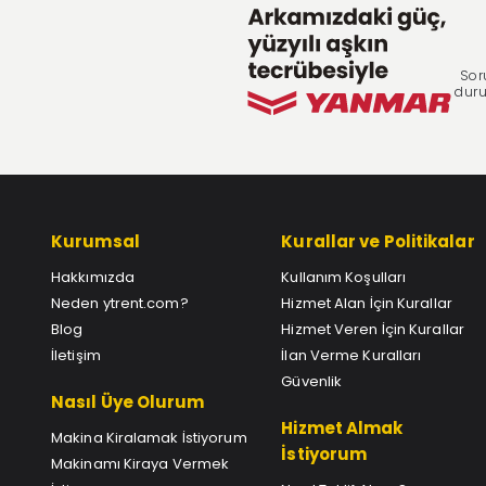
Sor
duru
Kurumsal
Kurallar ve Politikalar
Hakkımızda
Kullanım Koşulları
Neden ytrent.com?
Hizmet Alan İçin Kurallar
Blog
Hizmet Veren İçin Kurallar
İletişim
İlan Verme Kuralları
Güvenlik
Nasıl Üye Olurum
Hizmet Almak
Makina Kiralamak İstiyorum
İstiyorum
Makinamı Kiraya Vermek