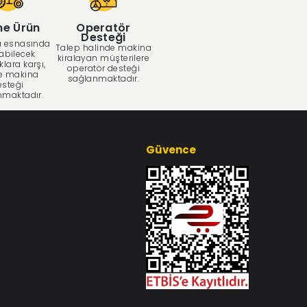
me Ürün
Operatör
Desteği
 esnasında
Talep halinde makina
abilecek
kiralayan müşterilere
klara karşı,
operatör desteği
e makina
sağlanmaktadır.
esteği
nmaktadır.
Güvence