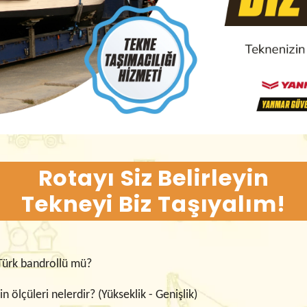
Rotayı Siz Belirleyin
Tekneyi Biz Taşıyalım!
Türk bandrollü mü?
n ölçüleri nelerdir? (Yükseklik - Genişlik)