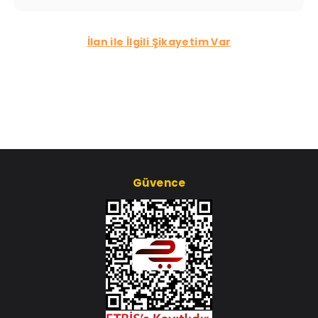
İlan ile İlgili Şikayetim Var
Güvence