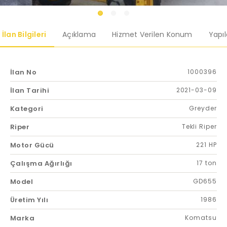
İlan Bilgileri
Açıklama
Hizmet Verilen Konum
Yapı
İlan No
1000396
İlan Tarihi
2021-03-09
Kategori
Greyder
Riper
Tekli Riper
Motor Gücü
221 HP
Çalışma Ağırlığı
17 ton
Model
GD655
Üretim Yılı
1986
Marka
Komatsu