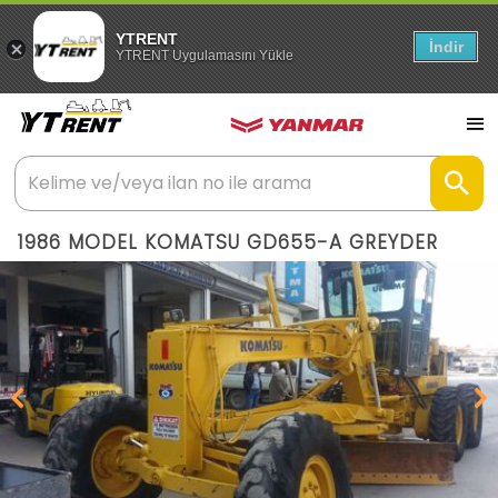
YTRENT
İndir
YTRENT Uygulamasını Yükle
1986 MODEL KOMATSU GD655-A GREYDER