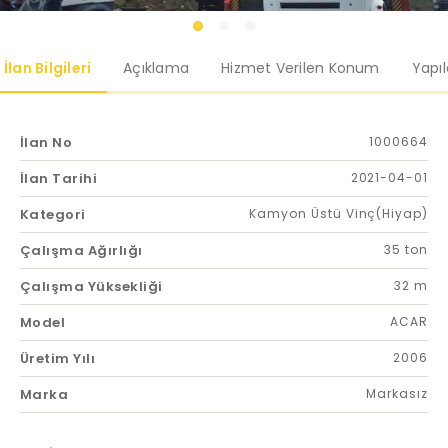
İlan Bilgileri
Açıklama
Hizmet Verilen Konum
Yapı
İlan No
1000664
İlan Tarihi
2021-04-01
Kategori
Kamyon Üstü Vinç(Hiyap)
Çalışma Ağırlığı
35 ton
Çalışma Yüksekliği
32 m
Model
ACAR
Üretim Yılı
2006
Marka
Markasız