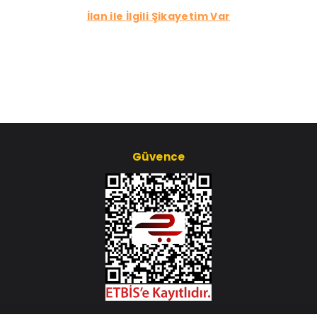
İlan ile İlgili Şikayetim Var
Güvence