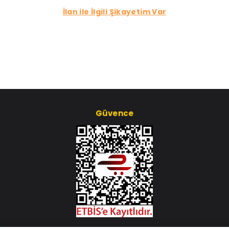
İlan ile İlgili Şikayetim Var
Güvence