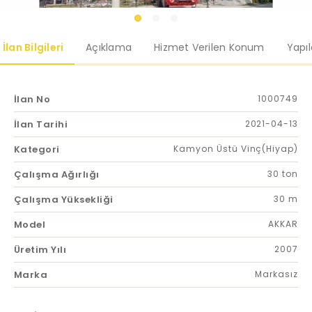
İlan Bilgileri
Açıklama
Hizmet Verilen Konum
Yapı
İlan No
1000749
İlan Tarihi
2021-04-13
Kategori
Kamyon Üstü Vinç(Hiyap)
Çalışma Ağırlığı
30 ton
Çalışma Yüksekliği
30 m
Model
AKKAR
Üretim Yılı
2007
Marka
Markasız