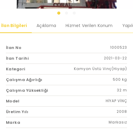
İlan Bilgileri
Açıklama
Hizmet Verilen Konum
Yapı
İlan No
1000523
İlan Tarihi
2021-03-22
Kategori
Kamyon Üstü Vinç(Hiyap)
Çalışma Ağırlığı
500 kg
Çalışma Yüksekliği
32 m
Model
HİYAP VİNÇ
Üretim Yılı
2008
Marka
Markasız