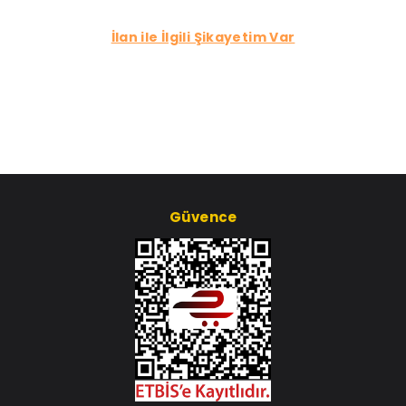
İlan ile İlgili Şikayetim Var
Güvence