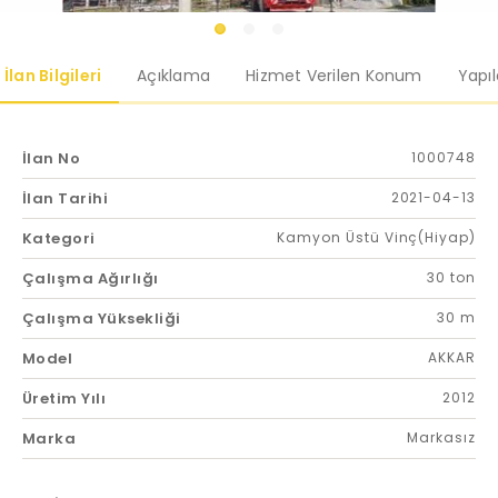
İlan Bilgileri
Açıklama
Hizmet Verilen Konum
Yapı
İlan No
1000748
İlan Tarihi
2021-04-13
Kategori
Kamyon Üstü Vinç(Hiyap)
Çalışma Ağırlığı
30 ton
Çalışma Yüksekliği
30 m
Model
AKKAR
Üretim Yılı
2012
Marka
Markasız