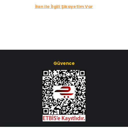
İlan ile İlgili Şikayetim Var
Güvence