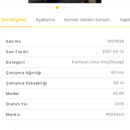
İlan Bilgileri
Açıklama
Hizmet Verilen Konum
Yapı
İlan No
1000624
İlan Tarihi
2021-03-31
Kategori
Kamyon Üstü Vinç(Hiyap)
Çalışma Ağırlığı
60 ton
Çalışma Yüksekliği
50 m
Model
ACAR
Üretim Yılı
2015
Marka
Markasız