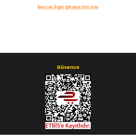
İlan ile İlgili Şikayetim Var
Güvence