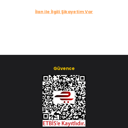
İlan ile İlgili Şikayetim Var
Güvence