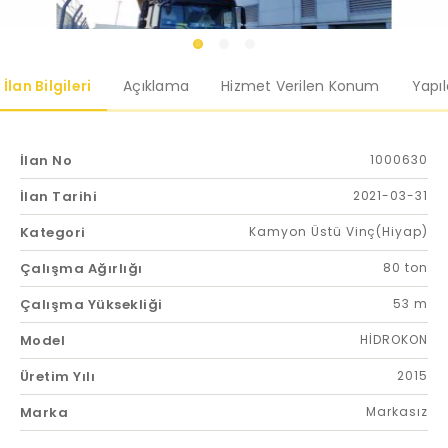
İlan Bilgileri
Açıklama
Hizmet Verilen Konum
Yapı
İlan No
1000630
İlan Tarihi
2021-03-31
Kategori
Kamyon Üstü Vinç(Hiyap)
Çalışma Ağırlığı
80 ton
Çalışma Yüksekliği
53 m
Model
HİDROKON
Üretim Yılı
2015
Marka
Markasız