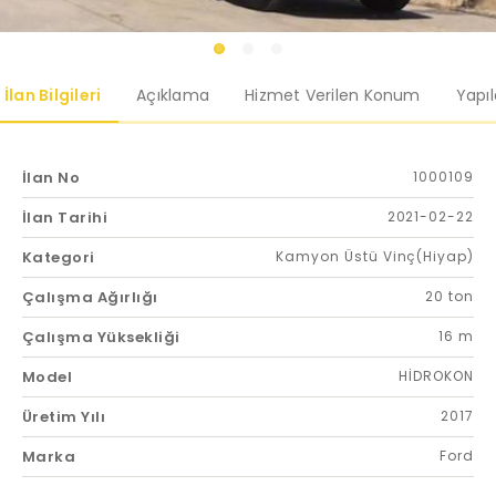
İlan Bilgileri
Açıklama
Hizmet Verilen Konum
Yapı
İlan No
1000109
İlan Tarihi
2021-02-22
Kategori
Kamyon Üstü Vinç(Hiyap)
Çalışma Ağırlığı
20 ton
Çalışma Yüksekliği
16 m
Model
HİDROKON
Üretim Yılı
2017
Marka
Ford