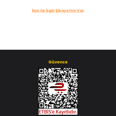
İlan ile İlgili Şikayetim Var
Güvence