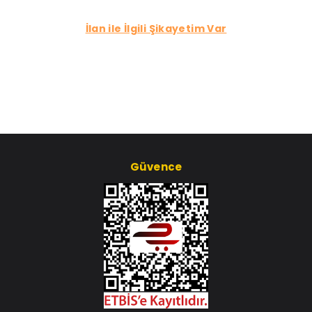
İlan ile İlgili Şikayetim Var
Güvence