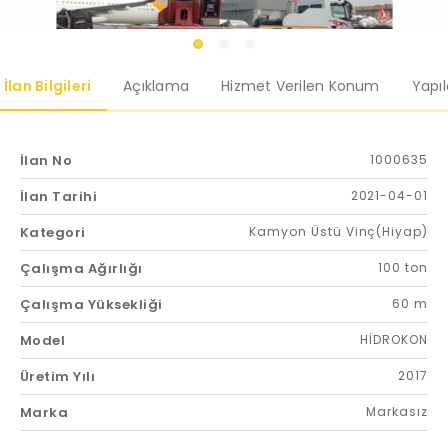
İlan Bilgileri
Açıklama
Hizmet Verilen Konum
Yapı
İlan No
1000635
İlan Tarihi
2021-04-01
Kategori
Kamyon Üstü Vinç(Hiyap)
Çalışma Ağırlığı
100 ton
Çalışma Yüksekliği
60 m
Model
HİDROKON
Üretim Yılı
2017
Marka
Markasız