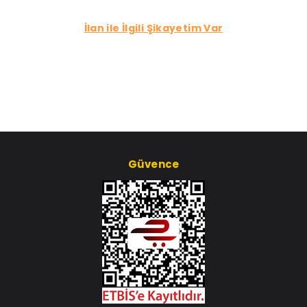
İlan ile İlgili Şikayetim Var
Güvence