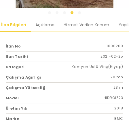
İlan Bilgileri
Açıklama
Hizmet Verilen Konum
Yapı
İlan No
1000200
İlan Tarihi
2021-02-25
Kategori
Kamyon Üstü Vinç(Hiyap)
Çalışma Ağırlığı
20 ton
Çalışma Yüksekliği
23 m
Model
HIDROİZ23
Üretim Yılı
2018
Marka
BMC