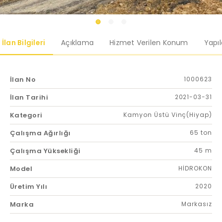
İlan Bilgileri
Açıklama
Hizmet Verilen Konum
Yapı
İlan No
1000623
İlan Tarihi
2021-03-31
Kategori
Kamyon Üstü Vinç(Hiyap)
Çalışma Ağırlığı
65 ton
Çalışma Yüksekliği
45 m
Model
HİDROKON
Üretim Yılı
2020
Marka
Markasız