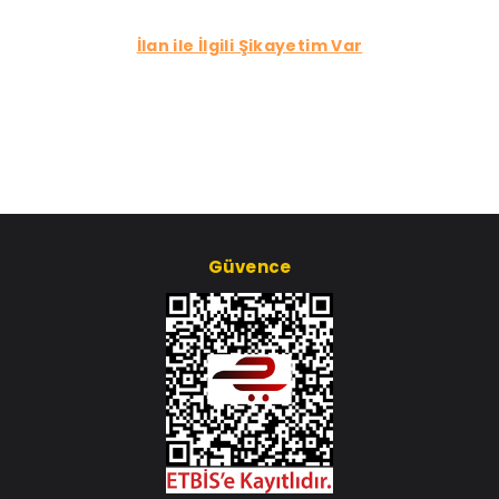
İlan ile İlgili Şikayetim Var
Güvence