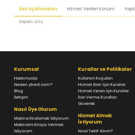
İlan Açıklamaları
Hizmet Verilen Konum
Yapı
Sepetli vinç
Kurumsal
Kurallar ve Politikalar
Hakkımızda
Kullanım Koşulları
Neden ytrent.com?
Hizmet Alan İçin Kurallar
Blog
Hizmet Veren İçin Kurallar
İletişim
İlan Verme Kuralları
Güvenlik
Nasıl Üye Olurum
Hizmet Almak
Makina Kiralamak İstiyorum
İstiyorum
Makinamı Kiraya Vermek
İstiyorum
Nasıl Teklif Alırım?