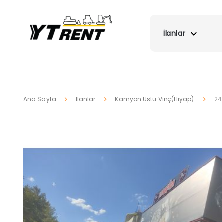
İlanlar
Ana Sayfa
İlanlar
Kamyon Üstü Vinç(Hiyap)
24