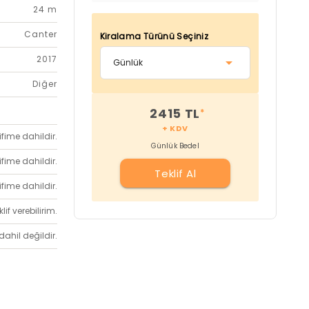
24 m
Canter
Kiralama Türünü Seçiniz
2017
Diğer
2415 TL
*
+ KDV
ifime dahildir.
Günlük Bedel
ifime dahildir.
Teklif Al
ifime dahildir.
if verebilirim.
dahil değildir.