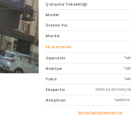
Çalışma Yüksekliği
Model
Üretim Yılı
Marka
Ek hizmetler
Operatör
Tekl
Nakliye
Tekl
Yakıt
Tekl
Ekspertiz
Dahil ya da hariç tekl
Ataşman
Teklifime 
İlan ile İlgili Şikayetim Var