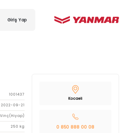
Giriş Yap
1001437
Kocaeli
2022-09-21
Vinç(Hiyap)
250 kg
0 850 888 00 08