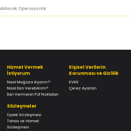
labilecek Operasyonlar
Hizmet Vermek
Kişisel Verilerin
İstiyorum
Korunması ve Gizlilik
Nasıl Mağaza Açarım?
KVKK
Nasıl İlan Verebilirim?
Çerez Ayarları
İlan Vermenin Püf Noktaları
Sözleşmeler
Üyelik Sözleşmesi
Tahsis ve Hizmet
Sözleşmesi