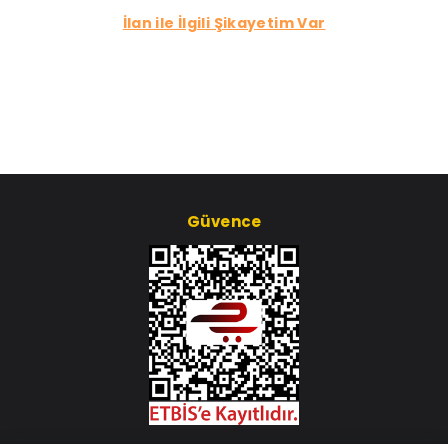
İlan ile İlgili Şikayetim Var
Güvence