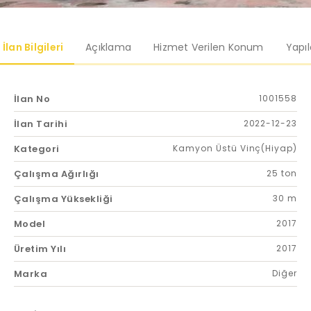
İlan Bilgileri
Açıklama
Hizmet Verilen Konum
Yapı
İlan No
1001558
İlan Tarihi
2022-12-23
Kategori
Kamyon Üstü Vinç(Hiyap)
Çalışma Ağırlığı
25 ton
Çalışma Yüksekliği
30 m
Model
2017
Üretim Yılı
2017
Marka
Diğer