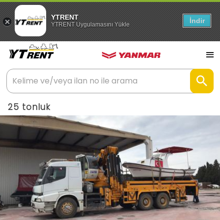
YTRENT
İndir
YTRENT Uygulamasını Yükle
25 tonluk