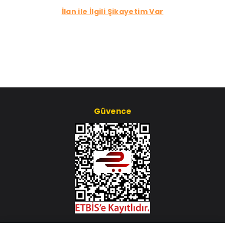
İlan ile İlgili Şikayetim Var
Güvence