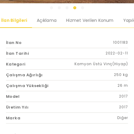
İlan Bilgileri
Açıklama
Hizmet Verilen Konum
Yapı
İlan No
1001183
İlan Tarihi
2022-02-11
Kategori
Kamyon Üstü Vinç(Hiyap)
Çalışma Ağırlığı
250 kg
Çalışma Yüksekliği
26 m
Model
2017
Üretim Yılı
2017
Marka
Diğer