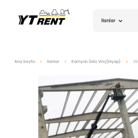
İlanlar
Ana Sayfa
İlanlar
Kamyon Üstü Vinç(Hiyap)
26