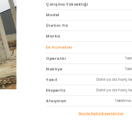
Çalışma Yüksekliği
Model
Üretim Yılı
Marka
Ek hizmetler
Operatör
Tekl
Nakliye
Tekl
Yakıt
Dahil ya da hariç tekl
Ekspertiz
Dahil ya da hariç tekl
Ataşman
Teklifime 
İlan ile İlgili Şikayetim Var