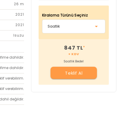
26 m
2021
Kiralama Türünü Seçiniz
2021
Isuzu
847 TL
*
+ KDV
ifime dahildir.
Saatlik Bedel
ifime dahildir.
Teklif Al
if verebilirim.
if verebilirim.
dahil değildir.