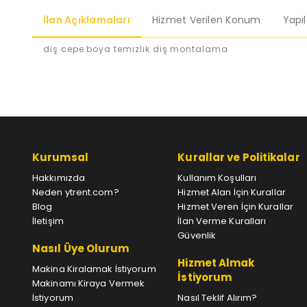
İlan Açıklamaları
Hizmet Verilen Konum
Yapı
diş cepe boya temizlik diş montalama
Kurumsal
Kurallar ve Politikalar
Hakkımızda
Kullanım Koşulları
Neden ytrent.com?
Hizmet Alan İçin Kurallar
Blog
Hizmet Veren İçin Kurallar
İletişim
İlan Verme Kuralları
Güvenlik
Nasıl Üye Olurum
Hizmet Almak
Makina Kiralamak İstiyorum
İstiyorum
Makinamı Kiraya Vermek
İstiyorum
Nasıl Teklif Alırım?