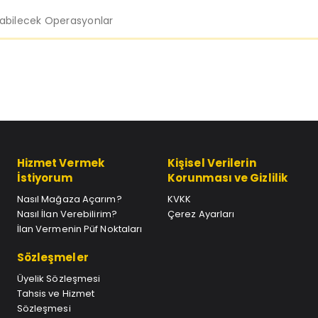
labilecek Operasyonlar
Hizmet Vermek
Kişisel Verilerin
İstiyorum
Korunması ve Gizlilik
Nasıl Mağaza Açarım?
KVKK
Nasıl İlan Verebilirim?
Çerez Ayarları
İlan Vermenin Püf Noktaları
Sözleşmeler
Üyelik Sözleşmesi
Tahsis ve Hizmet
Sözleşmesi