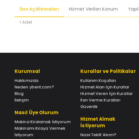
İlan Açıklamaları
Hizmet Verilen Konum
Yapı
1 Adet
Kurumsal
Kurallar ve Politikalar
Hakkımızda
Kullanım Koşulları
Neden ytrent.com?
Hizmet Alan İçin Kurallar
Blog
Hizmet Veren İçin Kurallar
İletişim
İlan Verme Kuralları
Güvenlik
Nasıl Üye Olurum
Hizmet Almak
Makina Kiralamak İstiyorum
İstiyorum
Makinamı Kiraya Vermek
İstiyorum
Nasıl Teklif Alırım?