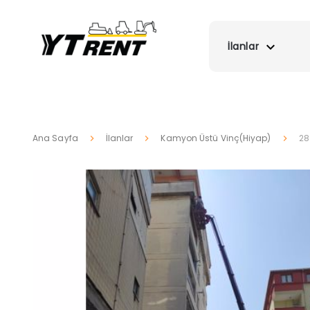
İlanlar
Ana Sayfa
İlanlar
Kamyon Üstü Vinç(Hiyap)
28