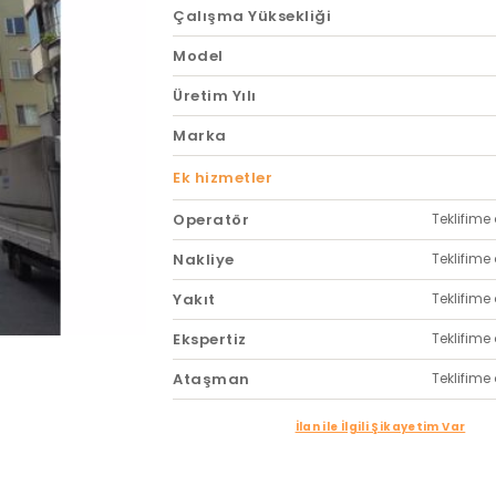
Çalışma Yüksekliği
Model
Üretim Yılı
Marka
Ek hizmetler
Operatör
Teklifime 
Nakliye
Teklifime 
Yakıt
Teklifime 
Ekspertiz
Teklifime 
Ataşman
Teklifime 
İlan ile İlgili Şikayetim Var