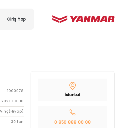
Giriş Yap
1000978
İstanbul
2021-08-10
Vinç(Hiyap)
30 ton
0 850 888 00 08