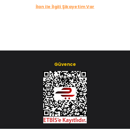
İlan ile İlgili Şikayetim Var
Güvence