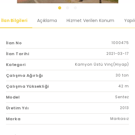
İlan Bilgileri
Açıklama
Hizmet Verilen Konum
Yapı
İlan No
1000475
İlan Tarihi
2021-03-17
Kategori
Kamyon Üstü Vinç(Hiyap)
Çalışma Ağırlığı
30 ton
Çalışma Yüksekliği
42 m
Model
Sentez
Üretim Yılı
2013
Marka
Markasız