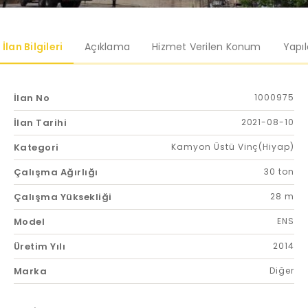
İlan Bilgileri
Açıklama
Hizmet Verilen Konum
Yapı
İlan No
1000975
İlan Tarihi
2021-08-10
Kategori
Kamyon Üstü Vinç(Hiyap)
Çalışma Ağırlığı
30 ton
Çalışma Yüksekliği
28 m
Model
ENS
Üretim Yılı
2014
Marka
Diğer