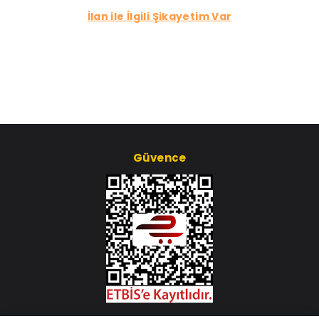
İlan ile İlgili Şikayetim Var
Güvence